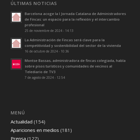
ÚLTIMAS NOTICIAS
Barcelona acoge la I Jornada Catalana de Administradores
de Fincas: un espacio para la reflexión y el intercambio
profesional
25 de noviembre de 2024 - 14:13
La Administración de Fincas será clave para la
competitividad y sostenibilidad del sector de la vivienda
16 de octubre de 2024 - 10:36
Montse Bassas, administradora de fincas colegiada, habla
sobre pisos turísticos y comunidades de vecinos al
Telediario de TV3
7 de agosto de 2024 - 12:54
MENÚ
Actualidad
(154)
Apariciones en medios
(181)
Prensa
(127)