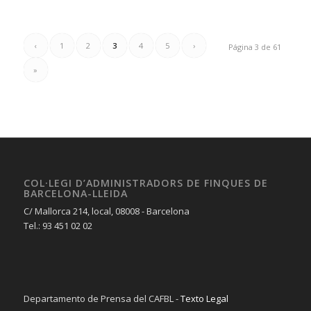
‹
1
2
3
4
5
›
Página 3 de 61
»
COL·LEGI D’ADMINISTRADORS DE FINQUES DE
BARCELONA-LLEIDA
C/ Mallorca 214, local, 08008 - Barcelona
Tel.: 93 451 02 02
Departamento de Prensa del CAFBL -
Texto Legal