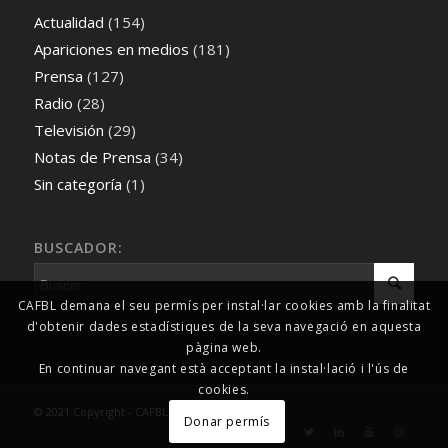
Actualidad
(154)
Apariciones en medios
(181)
Prensa
(127)
Radio
(28)
Televisión
(29)
Notas de Prensa
(34)
Sin categoría
(1)
BUSCADOR:
CAFBL demana el seu permís per instal·lar cookies amb la finalitat
d'obtenir dades estadístiques de la seva navegació en aquesta
pàgina web.
En continuar navegant està acceptant la instal·lació i l'ús de
cookies.
© 2021 Copyright - CAFBL Comunicació
Donar permís