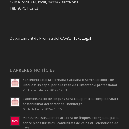
C/ Mallorca 214, local, 08008 - Barcelona
Tel.: 93 451 02 02
Departament de Premsa del CAFBL -
Text Legal
DARRERES NOTÍCIES
Barcelona acull la I Jornada Catalana d’Administradors de
Finques: un espai per a la reflexió i l’intercanvi professional
25 de novembre de 2024 - 14:13
L’Administració de Finques serà clau per a la competitivitat i
sostenibilitat del sector de l’habitatge
16 d'octubre de 2024 - 10:36
Montse Bassas, administradora de finques col·legiada, parla
sobre pisos turístics i comunitats de veïns al Telenotícies de
TV3