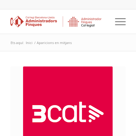
Ets aquí:
Inici
/
Aparicions en mitjans