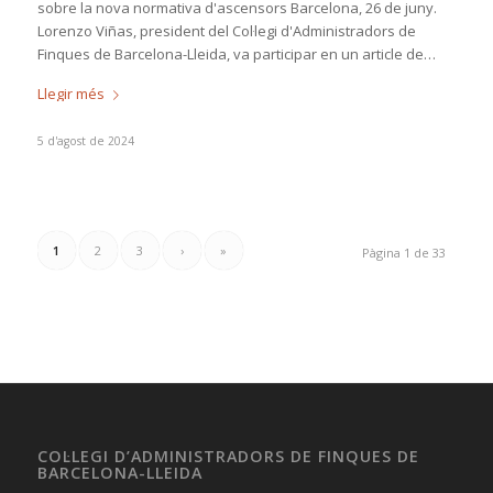
sobre la nova normativa d'ascensors Barcelona, 26 de juny.
Lorenzo Viñas, president del Col·legi d'Administradors de
Finques de Barcelona-Lleida, va participar en un article de…
Llegir més
5 d'agost de 2024
1
2
3
›
»
Pàgina 1 de 33
COL·LEGI D’ADMINISTRADORS DE FINQUES DE
BARCELONA-LLEIDA