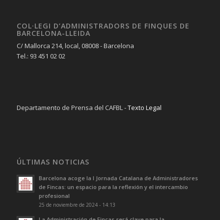
COL·LEGI D’ADMINISTRADORS DE FINQUES DE
BARCELONA-LLEIDA
C/ Mallorca 214, local, 08008 - Barcelona
Tel.: 93 451 02 02
Departamento de Prensa del CAFBL -
Texto Legal
ÚLTIMAS NOTICIAS
Barcelona acoge la I Jornada Catalana de Administradores
de Fincas: un espacio para la reflexión y el intercambio
profesional
25 de noviembre de 2024 - 14:13
La Administración de Fincas será clave para la