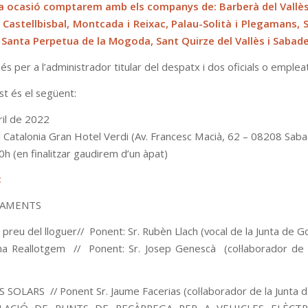
a ocasió comptarem amb els companys de: Barberà del Vallès,
, Castellbisbal, Montcada i Reixac, Palau-Solità i Plegamans,
, Santa Perpetua de la Mogoda, Sant Quirze del Vallès i Sabadel
és per a l’administrador titular del despatx i dos oficials o emplea
ist és el següent:
bril de 2022
l Catalonia Gran Hotel Verdi (Av. Francesc Macià, 62 – 08208 Saba
30h (en finalitzar gaudirem d’un àpat)
:
DAMENTS
ó preu del lloguer// Ponent: Sr. Rubèn Llach (vocal de la Junta de G
a Reallotgem // Ponent: Sr. Josep Genescà (col·laborador de 
 SOLARS // Ponent Sr. Jaume Facerias (col·laborador de la Junta 