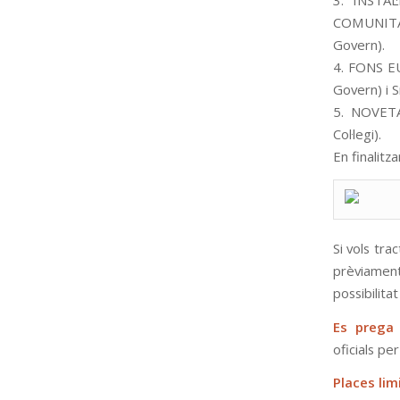
3. INSTA
COMUNITAT
Govern).
4. FONS EU
Govern) i S
5. NOVETA
Col·legi).
En finalitz
Si vols tr
prèviament
possibilitat
Es prega
oficials pe
Places lim