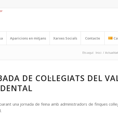
sa
Aparicions en mitjans
Xarxes Socials
Contacte
Ca
Ets aquí:
Inici
/
Actualita
ADA DE COL·LEGIATS DEL VA
IDENTAL
arant una jornada de feina amb administradors de finques col·leg
l.