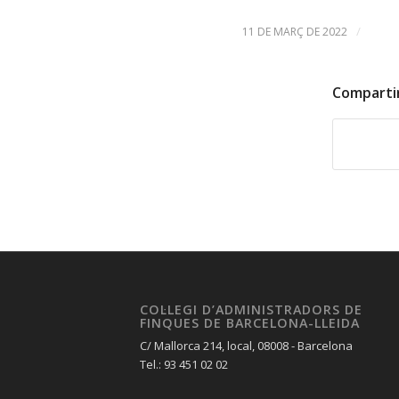
/
11 DE MARÇ DE 2022
Comparti
COL·LEGI D’ADMINISTRADORS DE
FINQUES DE BARCELONA-LLEIDA
C/ Mallorca 214, local, 08008 - Barcelona
Tel.: 93 451 02 02