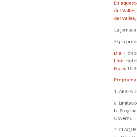
En aquest
del Vallès
del Vallès
La jornada 
El pla prev
Dia
: 1 d’a
Lloc
: Hote
Hora
: 10:
Programa
1. ARREN
a. Limitaci
b. Program
Govern).
2. PLAQUES