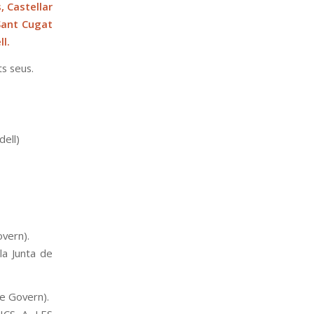
 Castellar
 Sant Cugat
l.
ts seus.
dell)
overn).
la Junta de
de Govern).