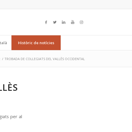
talà
Històric de notícies
t
/
TROBADA DE COL·LEGIATS DEL VALLÈS OCCIDENTAL
LLÈS
iats per al