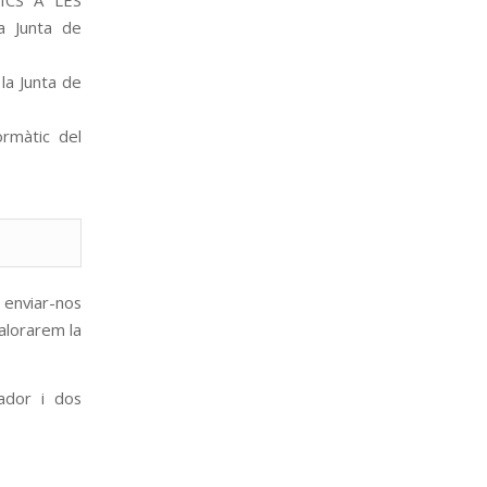
ICS A LES
a Junta de
la Junta de
rmàtic del
 enviar-nos
valorarem la
ador i dos