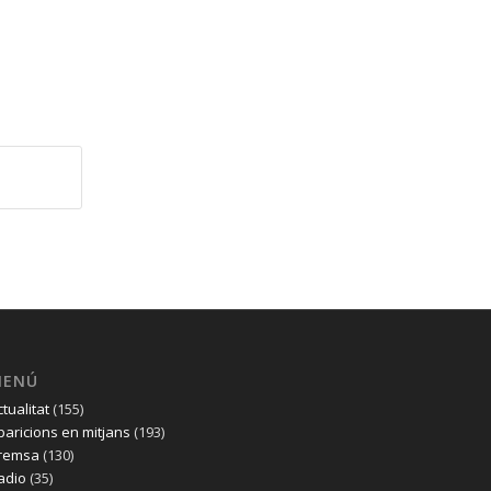
MENÚ
ctualitat
(155)
paricions en mitjans
(193)
remsa
(130)
adio
(35)