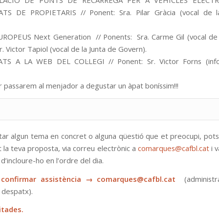
L·LACIÓ DE PUNTS DE RECÀRREGA PER A VEHICLES ELÈCTR
S DE PROPIETARIS // Ponent: Sra. Pilar Gràcia (vocal de l
ROPEUS Next Generation // Ponents: Sra. Carme Gil (vocal de 
r. Victor Tapiol (vocal de la Junta de Govern).
TS A LA WEB DEL COL·LEGI // Ponent: Sr. Victor Forns (info
ar passarem al menjador a degustar un àpat boníssim!!!
actar algun tema en concret o alguna qüestió que et preocupi, pots
 la teva proposta, via correu electrònic a
comarques@cafbl.cat
i 
 d’incloure-ho en l’ordre del dia.
 confirmar assistència →
comarques@cafbl.cat
(administr
r despatx).
itades.