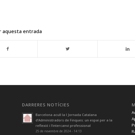
r aquesta entrada
DARRERES NOTÍCIES
A
Barcelona acull la I Jornada Catalana
A
d’Administradors de Finques: un espai per a la
P
reflexió i l’intercanvi professional
R
25 de novembre de 2024 - 14:13