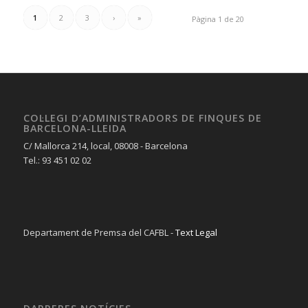
1
2
3
›
»
Pàgina 1 de 20
COL·LEGI D’ADMINISTRADORS DE FINQUES DE
BARCELONA-LLEIDA
C/ Mallorca 214, local, 08008 - Barcelona
Tel.: 93 451 02 02
Departament de Premsa del CAFBL -
Text Legal