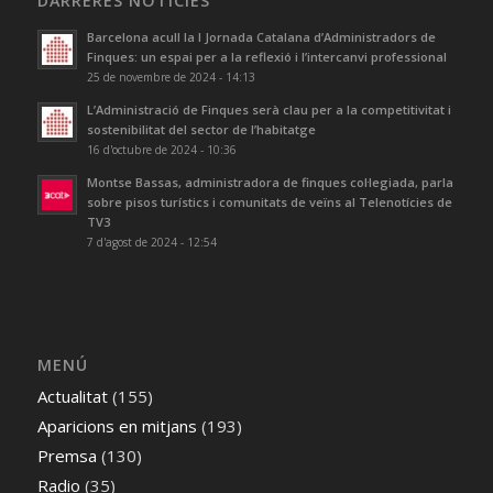
DARRERES NOTÍCIES
Barcelona acull la I Jornada Catalana d’Administradors de
Finques: un espai per a la reflexió i l’intercanvi professional
25 de novembre de 2024 - 14:13
L’Administració de Finques serà clau per a la competitivitat i
sostenibilitat del sector de l’habitatge
16 d'octubre de 2024 - 10:36
Montse Bassas, administradora de finques col·legiada, parla
sobre pisos turístics i comunitats de veïns al Telenotícies de
TV3
7 d'agost de 2024 - 12:54
MENÚ
Actualitat
(155)
Aparicions en mitjans
(193)
Premsa
(130)
Radio
(35)