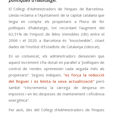
polítiques d’habitatge.
El Col·legi d’Administradors de Finques de Barcelona-
Lleida reclama a l’Ajuntament de la capital catalana que
tingui en compte els propietaris a l’hora de fer
polítiques d’habitatge, tot recordant l’augment del
62,51% de l’Impost de Béns Immobles (IBI) entre el
2006 i el 2020 a Barcelona és “insostenible”, citant
dades de l’Institut d’Estadístic de Catalunya (Idescat).
En un comunicat, els administradors denuncien que
aquest increment s’ha donat en paral·lel a “polítiques de
control de rendes oprimeixen cada vegada més als
propietaris”. Segons indiquen,
“es força la reducció
del lloguer i es limita la seva actualització”
però
també “s’incrementa la càrrega de despesa en
impostos i en les despeses de manteniment i eficiència
energètica”.
Per això, des del Col·legi d’Administradors de Finques