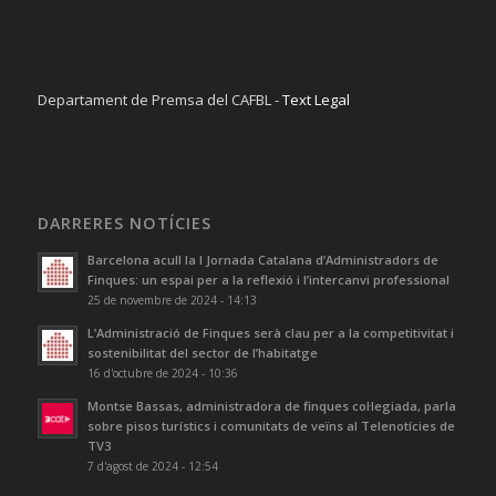
Departament de Premsa del CAFBL -
Text Legal
DARRERES NOTÍCIES
Barcelona acull la I Jornada Catalana d’Administradors de
Finques: un espai per a la reflexió i l’intercanvi professional
25 de novembre de 2024 - 14:13
L’Administració de Finques serà clau per a la competitivitat i
sostenibilitat del sector de l’habitatge
16 d'octubre de 2024 - 10:36
Montse Bassas, administradora de finques col·legiada, parla
sobre pisos turístics i comunitats de veïns al Telenotícies de
TV3
7 d'agost de 2024 - 12:54