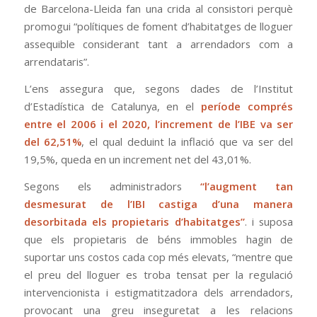
de Barcelona-Lleida fan una crida al consistori perquè
promogui “polítiques de foment d’habitatges de lloguer
assequible considerant tant a arrendadors com a
arrendataris”.
L’ens assegura que, segons dades de l’Institut
d’Estadística de Catalunya, en el
període comprés
entre el 2006 i el 2020, l’increment de l’IBE va ser
del 62,51%
, el qual deduint la inflació que va ser del
19,5%, queda en un increment net del 43,01%.
Segons els administradors
“l’augment tan
desmesurat de l’IBI castiga d’una manera
desorbitada els propietaris d’habitatges”
. i suposa
que els propietaris de béns immobles hagin de
suportar uns costos cada cop més elevats, “mentre que
el preu del lloguer es troba tensat per la regulació
intervencionista i estigmatitzadora dels arrendadors,
provocant una greu inseguretat a les relacions