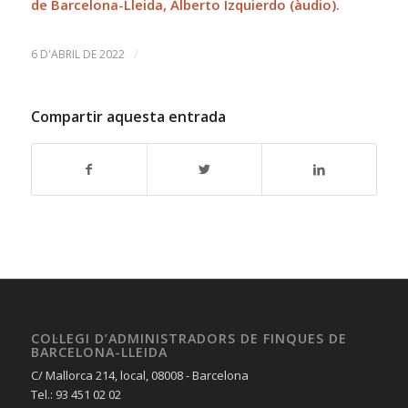
de Barcelona-Lleida, Alberto Izquierdo (àudio).
/
6 D'ABRIL DE 2022
Compartir aquesta entrada
COL·LEGI D’ADMINISTRADORS DE FINQUES DE
BARCELONA-LLEIDA
C/ Mallorca 214, local, 08008 - Barcelona
Tel.: 93 451 02 02