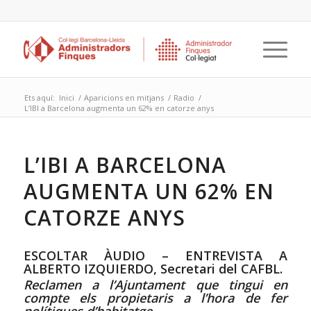
Ets aquí:
Inici
/
Aparicions en mitjans
/
Radio
/
L’IBI a Barcelona augmenta un 62% en catorze anys
L’IBI A BARCELONA
AUGMENTA UN 62% EN
CATORZE ANYS
ESCOLTAR ÀUDIO – ENTREVISTA A
ALBERTO IZQUIERDO, Secretari del CAFBL.
Reclamen a l’Ajuntament que tingui en
compte els propietaris a l’hora de fer