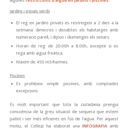
algunes
restriccions d’aigua
en jardins i piscines
:
Jardins i espais verds
El reg en jardins privats es restringeix a 2 dies a la
setmana: dimecres i dissabtes els habitatges amb
numeració parell, i dijous i diumenges els senars.
Horari de reg: de 20.00h a 8.00h, excepte si es
rega amb aigua freàtica.
Màxim de 450 m3/ha/mes.
Piscines
Es prohibeix omplir piscines, amb comptades
excepcions.
És molt important que tota la ciutadania prengui
consciència de la greu situació de sequera que estem
patint i ser més eficients en l’ús de l’aigua. Per aquest
motiu, el Col·legi ha elaborat una
INFOGRAFIA
amb