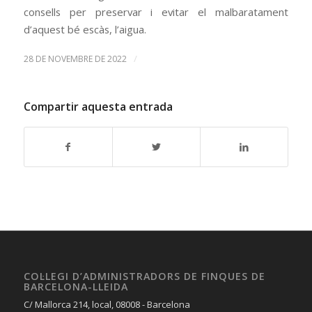
consells per preservar i evitar el malbaratament
d’aquest bé escàs, l’aigua.
/
28 DE NOVEMBRE DE 2022
Compartir aquesta entrada
COL·LEGI D’ADMINISTRADORS DE FINQUES DE
BARCELONA-LLEIDA
C/ Mallorca 214, local, 08008 - Barcelona