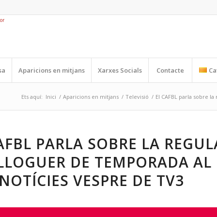
sa
Aparicions en mitjans
Xarxes Socials
Contacte
Ca
Ets aquí:
Inici
/
Aparicions en mitjans
/
Televisió
/
El CAFBL parla sobre la 
AFBL PARLA SOBRE LA REGUL
 LLOGUER DE TEMPORADA AL
NOTÍCIES VESPRE DE TV3