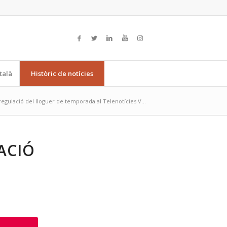
talà
Històric de notícies
regulació del lloguer de temporada al Telenotícies V...
ACIÓ