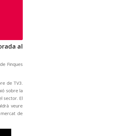
orada al
s de Finques
pre de TV3.
nió sobre la
 sector. El
aldrà veure
l mercat de