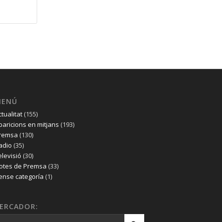
MENÚ
ctualitat
(155)
paricions en mitjans
(193)
remsa
(130)
adio
(35)
elevisió
(30)
otes de Premsa
(33)
ense categoría
(1)
ERCADOR: