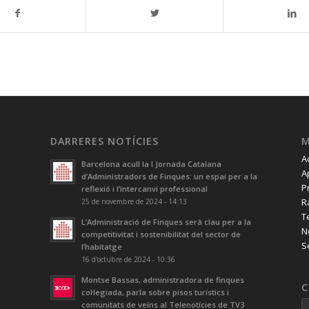
DARRERES NOTÍCIES
A
Barcelona acull la I Jornada Catalana
A
d’Administradors de Finques: un espai per a la
P
reflexió i l’intercanvi professional
R
25 de novembre de 2024 - 14:13
T
L’Administració de Finques serà clau per a la
N
competitivitat i sostenibilitat del sector de
S
l’habitatge
16 d'octubre de 2024 - 10:36
Montse Bassas, administradora de finques
C
col·legiada, parla sobre pisos turístics i
comunitats de veïns al Telenotícies de TV3