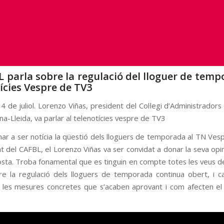
L parla sobre la regulació del lloguer de temp
ícies Vespre de TV3
4 de juliol. Lorenzo Viñas, president del Col·legi d’Administrador
a-Lleida, va parlar al telenotícies vespre de TV3
rnar a ser notícia la qüestió dels lloguers de temporada al TN Ves
t del CAFBL, el Lorenzo Viñas va ser convidat a donar la seva opi
sta. Troba fonamental que es tinguin en compte totes les veus del
e la regulació dels lloguers de temporada continua obert, i c
 les mesures concretes que s’acaben aprovant i com afecten e