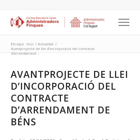
Ets aquí:
Inici
/
Actualitat
/
Avantprojecte de llei d’incorporació del contracte
d’arrendament ...
AVANTPROJECTE DE LLEI
D’INCORPORACIÓ DEL
CONTRACTE
D’ARRENDAMENT DE
BÉNS