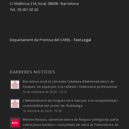
C/ Mallorca 214, local, 08008 - Barcelona
Tel.: 93 451 02 02
Departament de Premsa del CAFBL -
Text Legal
DARRERES NOTÍCIES
Barcelona acull la I Jornada Catalana d’Administradors de
Finques: un espai per a la reflexió i l’intercanvi professional
25 de novembre de 2024 - 14:13
L’Administració de Finques serà clau per a la competitivitat i
sostenibilitat del sector de l’habitatge
16 d'octubre de 2024 - 10:36
Montse Bassas, administradora de finques col·legiada, parla
sobre pisos turístics i comunitats de veïns al Telenotícies de