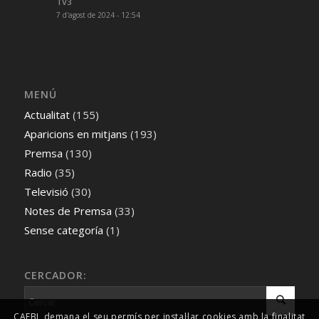
TV3
7 d'agost de 2024 - 12:54
MENÚ
Actualitat
(155)
Aparicions en mitjans
(193)
Premsa
(130)
Radio
(35)
Televisió
(30)
Notes de Premsa
(33)
Sense categoría
(1)
CERCADOR:
CAFBL demana el seu permís per instal·lar cookies amb la finalitat