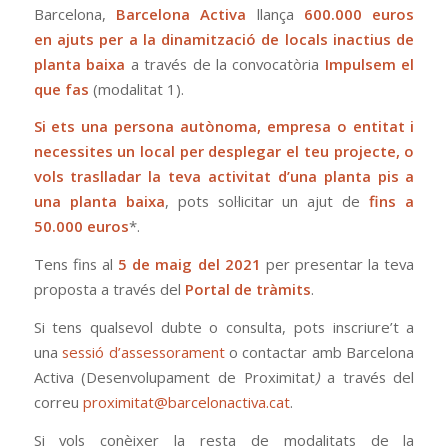
Barcelona,
Barcelona Activa
llança
600.000 euros
en
ajuts per a la dinamització de locals inactius de
planta baixa
a través de la convocatòria
Impulsem el
que fas
(modalitat 1).
Si ets una persona autònoma, empresa o entitat i
necessites un local per desplegar el teu projecte, o
vols traslladar la teva activitat d’una planta pis a
una planta baixa
, pots sol·licitar un ajut de
fins a
50.000 euros
*.
Tens fins al
5 de maig del 2021
per presentar la teva
proposta a través del
Portal de tràmits
.
Si tens qualsevol dubte o consulta, pots inscriure’t a
una
sessió d’assessorament
o contactar amb Barcelona
Activa (Desenvolupament de Proximitat
)
a través del
correu
proximitat@barcelonactiva.cat
.
Si vols conèixer la resta de modalitats de la