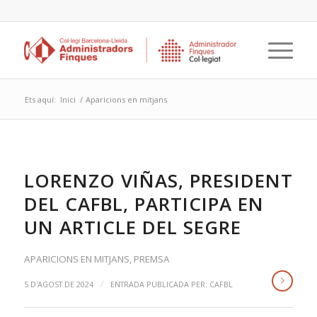
Ets aquí:
Inici
/
Aparicions en mitjans
LORENZO VIÑAS, PRESIDENT
DEL CAFBL, PARTICIPA EN
UN ARTICLE DEL SEGRE
APARICIONS EN MITJANS
,
PREMSA
/
5 D'AGOST DE 2024
ENTRADA PUBLICADA PER:
CAFBL