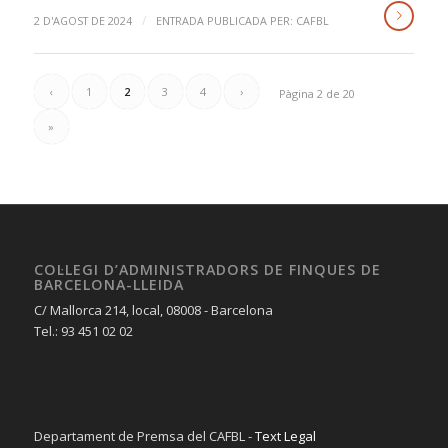
/
2 D'AGOST DE 2024
ENTRADA PUBLICADA PER:
CAFBL
‹
1
2
3
4
›
Pàgina 2 de 20
»
COL·LEGI D’ADMINISTRADORS DE FINQUES DE
BARCELONA-LLEIDA
C/ Mallorca 214, local, 08008 - Barcelona
Tel.: 93 451 02 02
Departament de Premsa del CAFBL -
Text Legal