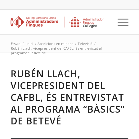
Ets aquí:
Inici
/
Aparicions en mitjans
/
Televisió
/
Rubén Llach, vicepresident del CAFBL, és entrevistat al
programa “Bàsics” de...
RUBÉN LLACH,
VICEPRESIDENT DEL
CAFBL, ÉS ENTREVISTAT
AL PROGRAMA “BÀSICS”
DE BETEVÉ