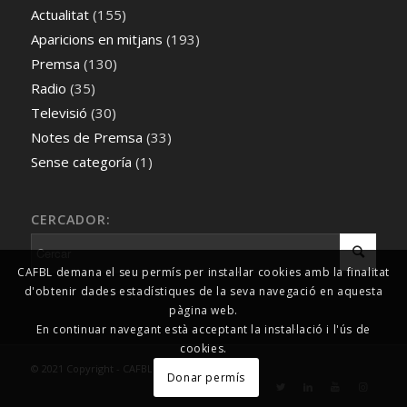
Actualitat
(155)
Aparicions en mitjans
(193)
Premsa
(130)
Radio
(35)
Televisió
(30)
Notes de Premsa
(33)
Sense categoría
(1)
CERCADOR:
CAFBL demana el seu permís per instal·lar cookies amb la finalitat
d'obtenir dades estadístiques de la seva navegació en aquesta
pàgina web.
En continuar navegant està acceptant la instal·lació i l'ús de
cookies.
© 2021 Copyright - CAFBL Comunicació
Donar permís