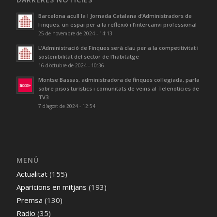
Barcelona acull la I Jornada Catalana d’Administradors de
Finques: un espai per a la reflexió i l’intercanvi professional
25 de novembre de 2024 - 14:13
L’Administració de Finques serà clau per a la competitivitat i
sostenibilitat del sector de l’habitatge
16 d'octubre de 2024 - 10:36
Montse Bassas, administradora de finques col·legiada, parla
sobre pisos turístics i comunitats de veïns al Telenotícies de
TV3
7 d'agost de 2024 - 12:54
MENÚ
Actualitat
(155)
Aparicions en mitjans
(193)
Premsa
(130)
Radio
(35)