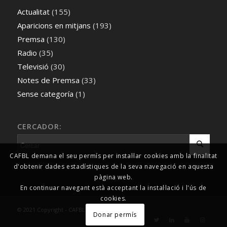
Actualitat
(155)
Aparicions en mitjans
(193)
Premsa
(130)
Radio
(35)
Televisió
(30)
Notes de Premsa
(33)
Sense categoría
(1)
CERCADOR:
CAFBL demana el seu permís per instal·lar cookies amb la finalitat
d'obtenir dades estadístiques de la seva navegació en aquesta
pàgina web.
En continuar navegant està acceptant la instal·lació i l'ús de
cookies.
© 2021 Copyright - CAFBL Comunicació
Donar permís