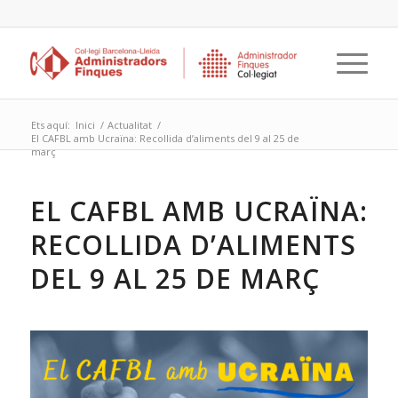
Ets aquí:
Inici
/
Actualitat
/
El CAFBL amb Ucraïna: Recollida d’aliments del 9 al 25 de
març
EL CAFBL AMB UCRAÏNA:
RECOLLIDA D’ALIMENTS
DEL 9 AL 25 DE MARÇ