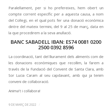
Paralel·lament, per si ho prefereixes, hem obert un
compte corrent específic per a aquesta causa, a nom
del Col·legi, en el qual pots fer una donació econòmica
dintre del mateix termini, del 9 al 25 de març, data en
la que procedirem a la seva anul·lació.
BANC SABADELL IBAN: ES74 0081 0200
2500 0392 8596
La coordinació, tant del lliurament dels aliments com de
les donacions econòmiques que recollim, la farem a
través de la Fundació del Convent de Santa Clara, amb
Sor Lucia Caram al seu capdavant, amb qui ja tenim
conveni de col·laboració.
Anima’t i col·labora!
/
9 DE MARÇ DE 2022