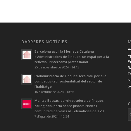
DARRERES NOTÍCIES
A
Barcelona acull la I Jornada Catalana
A
d’Administradors de Finques: un espai per a la
P
reflexió i l’intercanvi professional
R
25 de novembre de 2024 - 14:13
T
L’Administració de Finques serà clau per a la
N
competitivitat i sostenibilitat del sector de
S
l’habitatge
16 d'octubre de 2024 - 10:36
Montse Bassas, administradora de finques
C
col·legiada, parla sobre pisos turístics i
comunitats de veïns al Telenotícies de TV3
7 d'agost de 2024 - 12:54