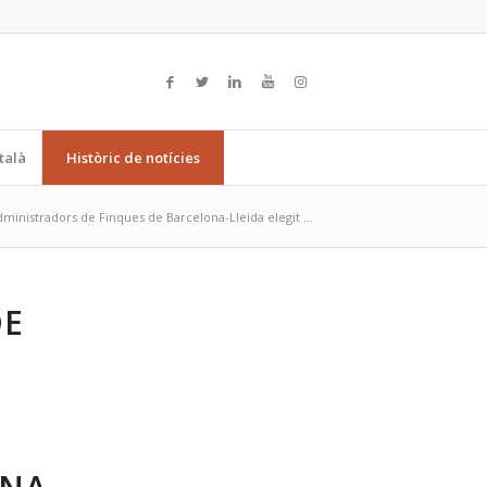
talà
Històric de notícies
’Administradors de Finques de Barcelona-Lleida elegit ...
DE