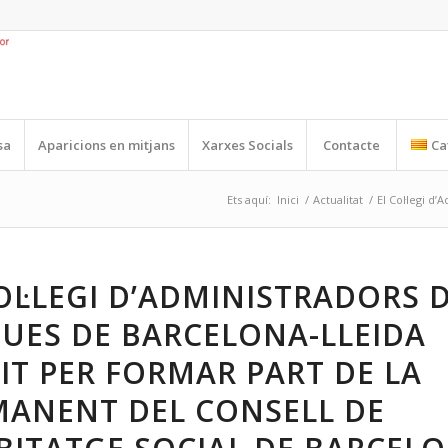
sa
Aparicions en mitjans
Xarxes Socials
Contacte
Ca
Ets aquí:
Inici
/
Actualitat
/
El Col·legi d
OL·LEGI D’ADMINISTRADORS 
UES DE BARCELONA-LLEIDA
IT PER FORMAR PART DE LA
MANENT DEL CONSELL DE