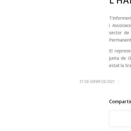
L’HA
T’informem 
i Associac
sector de 
Permanent 
El represe
Junta de G
estat la Sra
/
21 DE GENER DE 2021
Comparti