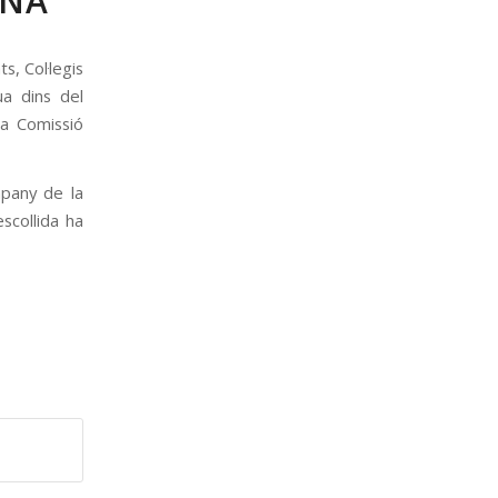
ONA
s, Col·legis
ua dins del
la Comissió
mpany de la
scollida ha