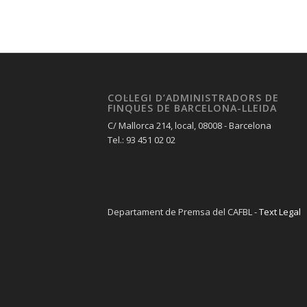
COL·LEGI D’ADMINISTRADORS DE
FINQUES DE BARCELONA-LLEIDA
C/ Mallorca 214, local, 08008 - Barcelona
Tel.: 93 451 02 02
Departament de Premsa del CAFBL -
Text Legal