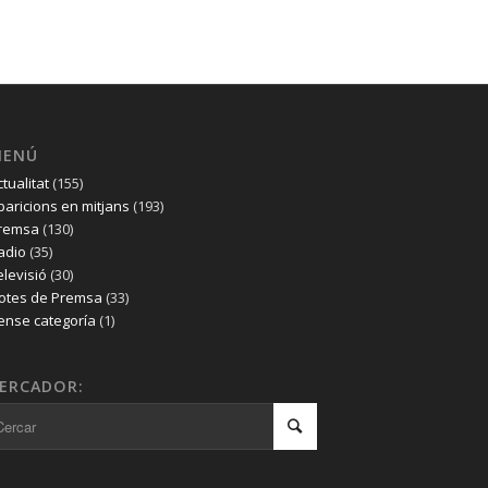
MENÚ
ctualitat
(155)
paricions en mitjans
(193)
remsa
(130)
adio
(35)
elevisió
(30)
otes de Premsa
(33)
ense categoría
(1)
ERCADOR: