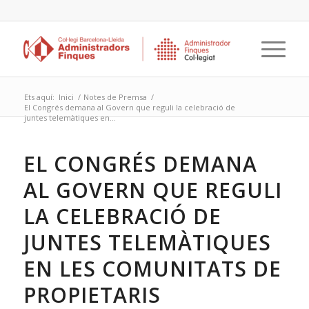
Ets aquí:
Inici
/
Notes de Premsa
/
El Congrés demana al Govern que reguli la celebració de
juntes telemàtiques en...
EL CONGRÉS DEMANA
AL GOVERN QUE REGULI
LA CELEBRACIÓ DE
JUNTES TELEMÀTIQUES
EN LES COMUNITATS DE
PROPIETARIS