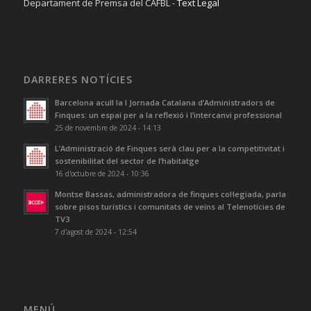
Departament de Premsa del CAFBL -
Text Legal
DARRERES NOTÍCIES
Barcelona acull la I Jornada Catalana d’Administradors de
Finques: un espai per a la reflexió i l’intercanvi professional
25 de novembre de 2024 - 14:13
L’Administració de Finques serà clau per a la competitivitat i
sostenibilitat del sector de l’habitatge
16 d'octubre de 2024 - 10:36
Montse Bassas, administradora de finques col·legiada, parla
sobre pisos turístics i comunitats de veïns al Telenotícies de
TV3
7 d'agost de 2024 - 12:54
MENÚ