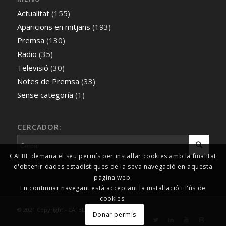
Actualitat
(155)
Aparicions en mitjans
(193)
Premsa
(130)
Radio
(35)
Televisió
(30)
Notes de Premsa
(33)
Sense categoría
(1)
CERCADOR:
CAFBL demana el seu permís per instal·lar cookies amb la finalitat
d'obtenir dades estadístiques de la seva navegació en aquesta
pàgina web.
En continuar navegant està acceptant la instal·lació i l'ús de
cookies.
© 2021 Copyright - CAFBL Comunicació
Donar permís