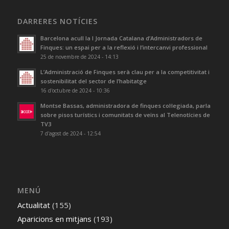
DARRERES NOTÍCIES
Barcelona acull la I Jornada Catalana d’Administradors de
Finques: un espai per a la reflexió i l’intercanvi professional
25 de novembre de 2024 - 14:13
L’Administració de Finques serà clau per a la competitivitat i
sostenibilitat del sector de l’habitatge
16 d'octubre de 2024 - 10:36
Montse Bassas, administradora de finques col·legiada, parla
sobre pisos turístics i comunitats de veïns al Telenotícies de
TV3
7 d'agost de 2024 - 12:54
MENÚ
Actualitat
(155)
Aparicions en mitjans
(193)