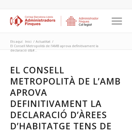
Ets aquí:
Inici
/
Actualitat
/
El Consell Metropolità de l’AMB aprova definitivament la
declaració d&#...
EL CONSELL
METROPOLITÀ DE L’AMB
APROVA
DEFINITIVAMENT LA
DECLARACIÓ D’ÀREES
D’HABITATGE TENS DE