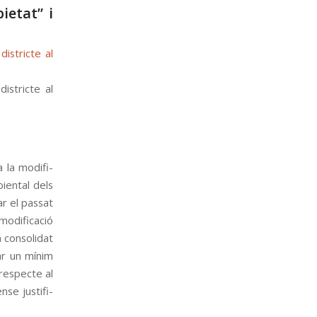
ietat” i
istricte al
a la modi­fi­
­en­tal dels
ar el pas­sat
odi­fi­cació
 con­so­li­dat
nar un mínim
 res­pecte al
e jus­ti­fi­