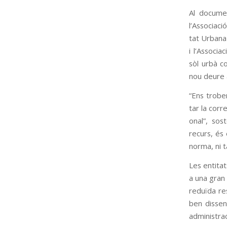
Al docu­men
l’Asso­ci­ac
tat Urbana d
i l’Asso­ci
sòl urbà co
nou deure al
“Ens tro­be
tar la cor­r
o­nal”, so
recurs, és e
norma, ni ta
Les enti­tat
a una gran 
reduïda res
ben dis­se­
admi­nis­tra