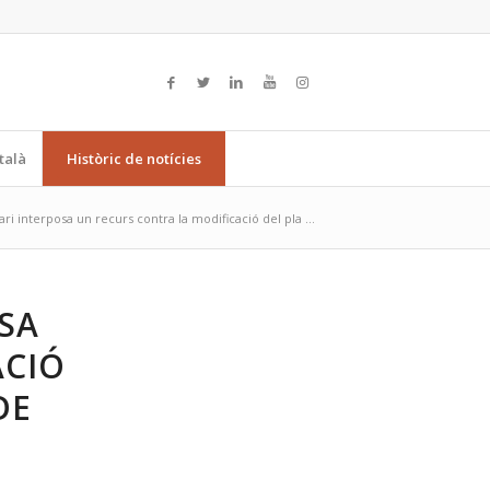
talà
Històric de notícies
ri interposa un recurs contra la modificació del pla ...
SA
ACIÓ
DE