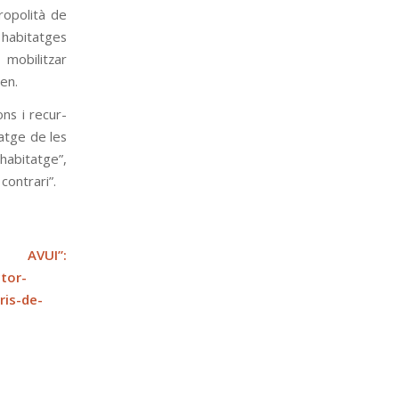
o­po­lità de
habi­tat­ges
mobi­lit­zar
len.
­ons i recur­
­tatge de les
’habi­tatge”,
 con­trari”.
AVUI”:
tor-
ris-de-