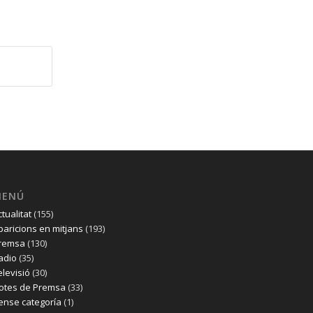
MENÚ
ctualitat
(155)
paricions en mitjans
(193)
remsa
(130)
adio
(35)
elevisió
(30)
otes de Premsa
(33)
ense categoría
(1)