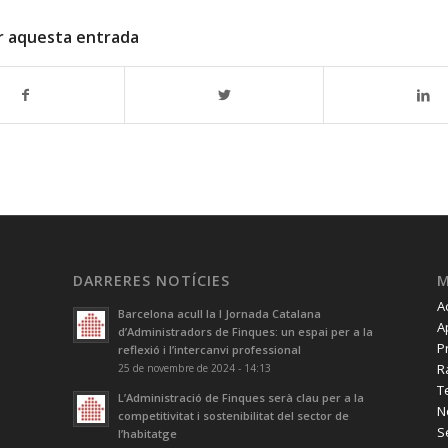
r aquesta entrada
DARRERES NOTÍCIES
A
Barcelona acull la I Jornada Catalana
A
d’Administradors de Finques: un espai per a la
P
reflexió i l’intercanvi professional
R
25 de novembre de 2024 - 14:13
T
L’Administració de Finques serà clau per a la
N
competitivitat i sostenibilitat del sector de
S
l’habitatge