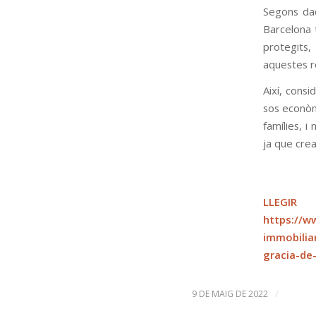
Segons dade
Bar­ce­lona
pro­te­gits
aques­tes re
Així, con­si
sos econòmic
famílies, i 
ja que crea “
LLEGI
https://w
immobiliar
gracia-de
/
9 DE MAIG DE 2022