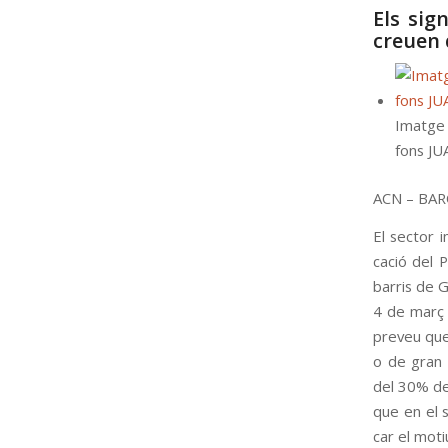
Els sig
creuen 
Imatge 
fons
JU
ACN
–
BAR
El sec­tor i
cació del P
bar­ris de G
4 de març a
pre­veu que l
o de gran r
del 30% del 
que en el s
car el moti