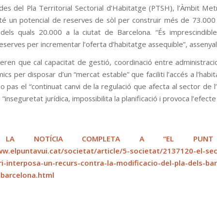
s del Pla Ter­ri­to­rial Sec­to­rial d’Habi­tatge (PTSH), l’Àmbit Metr
 té un poten­cial de reser­ves de sòl per cons­truir més de 73.000 
, dels quals 20.000 a la ciu­tat de Bar­ce­lona. “És impres­cin­di­ble 
ser­ves per incre­men­tar l’oferta d’habi­tatge asse­qui­ble”, asse­nya­
­de­ren que cal capa­ci­tat de gestió, coor­di­nació entre admi­nis­tra­ci
s per dis­po­sar d’un “mer­cat esta­ble” que faci­liti l’accés a l’habi
no pas el “con­ti­nuat canvi de la regu­lació que afecta al sec­tor de l
inse­gu­re­tat jurídica, impos­si­bi­lita la pla­ni­fi­cació i pro­voca l’efecte
R LA NOTÍCIA COMPLETA A “EL PUNT 
ww.elpuntavui.cat/societat/article/5-societat/2137120-el-sec
i-interposa-un-recurs-contra-la-modificacio-del-pla-dels-bar
-barcelona.html