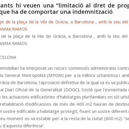
nants hi veuen una “limitació al dret de prop
que ha de comportar una indemnització
de la plaça de la Vila de Gràcia, a Barcelona , amb la seu del d
ANMA RAMOS
.
CELONA
mmo­bi­li­ari ha inter­po­sat un recurs con­tenciós admi­nis­tra­tiu con­tr
la Gene­ral Metro­po­lità (MPGM) per a la millora urbanística i ambi
ràcia de Bar­ce­lona, l’apro­vació defi­ni­tiva de la qual va es va publi­c
l Diari Ofi­cial de la Gene­ra­li­tat (DOGC). Sosté que l’esmen­tada m
es actu­a­ci­ons edi­fi­catòries d’habi­tat­ges plu­ri­fa­mi­li­ars en sòl urbà
eha­bi­li­tació d’edi­fi­ca­ci­ons de més de 400 m2 hau­ran de des­ti­
sos­tre edi­fi­ca­ble a habi­tatge pro­te­git, fixant un sos­tre dife­rent
eu moment es va esta­blir per a la resta de la ciu­tat (600 m2) “sens
u d’aquesta diferència”.