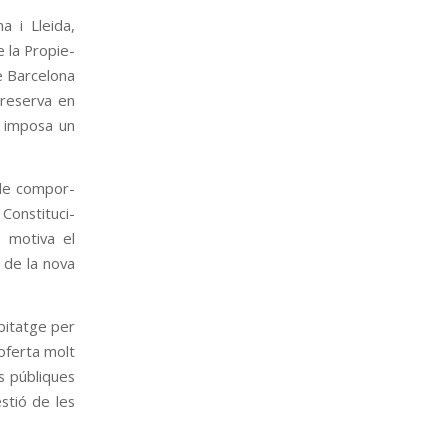
na i Lleida,
 la Pro­pi­e­
e Bar­ce­lona
a reserva en
ue imposa un
 de com­por­
ons­ti­tu­ci­
e motiva el
al de la nova
abi­tatge per
 oferta molt
s públi­ques
estió de les