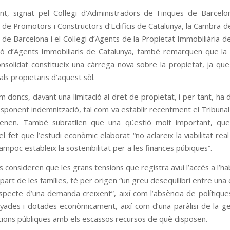
t, sig­nat pel Col·legi d’Admi­nis­tra­dors de Fin­ques de Bar­ce­lo
ió de Pro­mo­tors i Cons­truc­tors d’Edi­fi­cis de Cata­lu­nya, la Cam­bra de
e Bar­ce­lona i el Col·legi d’Agents de la Pro­pi­e­tat Immo­biliària d
­ació d’Agents Immo­bi­li­a­ris de Cata­lu­nya, també remar­quen que l
n­so­li­dat cons­ti­tu­eix una càrrega nova sobre la pro­pi­e­tat, ja q
s pro­pi­e­ta­ris d’aquest sòl.
m doncs, davant una limi­tació al dret de pro­pi­e­tat, i per tant, ha
es­po­nent indem­nit­zació, tal com va esta­blir recent­ment el Tri­bu­nal C
s­te­nen. També subrat­llen que una qüestió molt impor­tant, qu
l fet que l’estudi econòmic ela­bo­rat “no acla­reix la via­bi­li­tat re
m­poc esta­bleix la sos­te­ni­bi­li­tat per a les finan­ces púbiques”.
s con­si­de­ren que les grans ten­si­ons que regis­tra avui l’accés a l’h
part de les famílies, té per ori­gen “un greu dese­qui­li­bri entre una
­pecte d’una demanda crei­xent”, així com l’absència de polítique
nya­des i dota­des econòmica­ment, així com d’una paràlisi de la g
­ci­ons públi­ques amb els escas­sos recur­sos de què dis­po­sen.