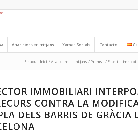
sa
Aparicions en mitjans
Xarxes Socials
Contacte
Ca
Ets aquí:
Inici
/
Aparicions en mitjans
/
Premsa
/
El sector immobilia
ECTOR IMMOBILIARI INTERPO
RECURS CONTRA LA MODIFIC
PLA DELS BARRIS DE GRÀCIA 
CELONA