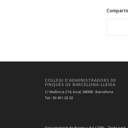
Comparti
COL·LEGI D’ADMINISTRADORS DE
FINQUES DE BARCELONA-LLEIDA
C/ Mallorca 214, local, 08008 - Barcelona
Tel.: 93 451 02 02
Departament de Premsa del CAFBL -
Text Legal