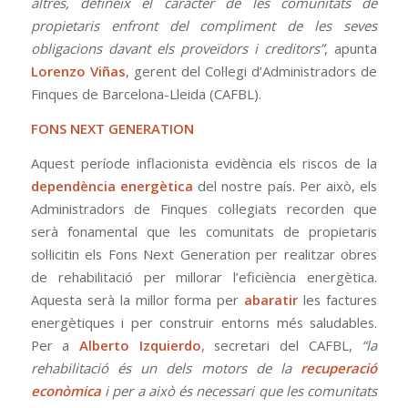
altres, defineix el caràcter de les comunitats de
propietaris enfront del compliment de les seves
obligacions davant els proveïdors i creditors”
, apunta
Lorenzo Viñas
, gerent del Col·legi d’Administradors de
Finques de Barcelona-Lleida (CAFBL).
FONS NEXT GENERATION
Aquest període inflacionista evidència els riscos de la
dependència energètica
del nostre país. Per això, els
Administradors de Finques col·legiats recorden que
serà fonamental que les comunitats de propietaris
sol·licitin els Fons Next Generation per realitzar obres
de rehabilitació per millorar l’eficiència energètica.
Aquesta serà la millor forma per
abaratir
les factures
energètiques i per construir entorns més saludables.
Per a
Alberto Izquierdo
, secretari del CAFBL,
“la
rehabilitació és un dels motors de la
recuperació
econòmica
i per a això és necessari que les comunitats