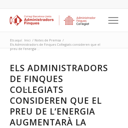
Ets aquí:
Inici
/
Notes de Premsa
/
Els Administradors de Finques Col·legiats consideren que el
preu de l’energia ...
ELS ADMINISTRADORS
DE FINQUES
COL·LEGIATS
CONSIDEREN QUE EL
PREU DE L’ENERGIA
AUGMENTARÀ LA