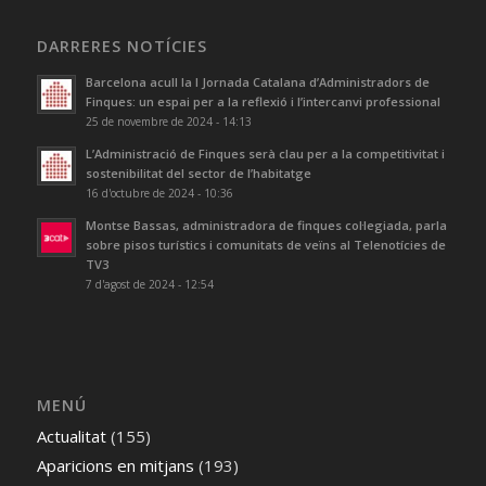
DARRERES NOTÍCIES
Barcelona acull la I Jornada Catalana d’Administradors de
Finques: un espai per a la reflexió i l’intercanvi professional
25 de novembre de 2024 - 14:13
L’Administració de Finques serà clau per a la competitivitat i
sostenibilitat del sector de l’habitatge
16 d'octubre de 2024 - 10:36
Montse Bassas, administradora de finques col·legiada, parla
sobre pisos turístics i comunitats de veïns al Telenotícies de
TV3
7 d'agost de 2024 - 12:54
MENÚ
Actualitat
(155)
Aparicions en mitjans
(193)