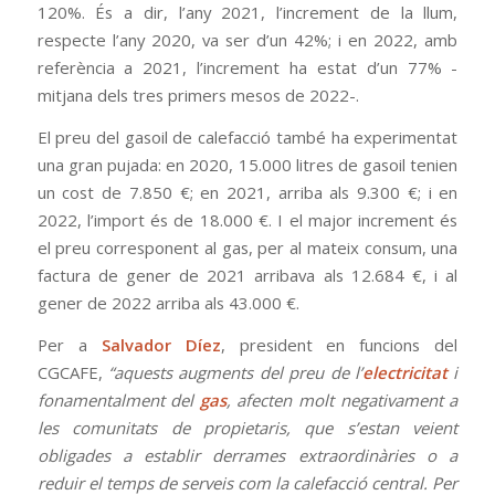
120%. És a dir, l’any 2021, l’increment de la llum,
respecte l’any 2020, va ser d’un 42%; i en 2022, amb
referència a 2021, l’increment ha estat d’un 77% -
mitjana dels tres primers mesos de 2022-.
El preu del gasoil de calefacció també ha experimentat
una gran pujada: en 2020, 15.000 litres de gasoil tenien
un cost de 7.850 €; en 2021, arriba als 9.300 €; i en
2022, l’import és de 18.000 €. I el major increment és
el preu corresponent al gas, per al mateix consum, una
factura de gener de 2021 arribava als 12.684 €, i al
gener de 2022 arriba als 43.000 €.
Per a
Salvador Díez
, president en funcions del
CGCAFE,
“aquests augments del preu de l’
electricitat
i
fonamentalment del
gas
, afecten molt negativament a
les comunitats de propietaris, que s’estan veient
obligades a establir derrames extraordinàries o a
reduir el temps de serveis com la calefacció central. Per