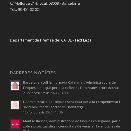
C/ Mallorca 214, local, 08008 - Barcelona
Tel.: 93 451 02 02
Departament de Premsa del CAFBL -
Text Legal
DARRERES NOTÍCIES
Barcelona acull la I Jornada Catalana d’Administradors de
Finques: un espai per a la reflexió i l’intercanvi professional
25 de novembre de 2024 - 14:13
L’Administració de Finques serà clau per a la competitivitat i
sostenibilitat del sector de l’habitatge
16 d'octubre de 2024 - 10:36
Montse Bassas, administradora de finques col·legiada, parla
sobre pisos turístics i comunitats de veïns al Telenotícies de