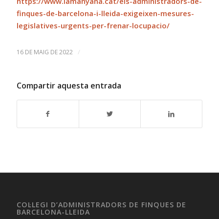
https://www.lamanyana.cat/els-administradors-de-
finques-de-barcelona-i-lleida-exigeixen-mesures-
legislatives-urgents-per-frenar-locupacio/
/
16 DE MAIG DE 2022
Compartir aquesta entrada
COL·LEGI D’ADMINISTRADORS DE FINQUES DE
BARCELONA-LLEIDA