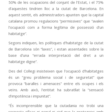
50% de les ocupacions del conjunt de l’Estat, i el 75%
d’aquestes tindrien lloc a la ciutat de Barcelona. En
aquest sentit, els administradors apunten que la capital
catalana promou regulacions “permissives” que “avalen
l’ocupació com a forma legítima de possessió d’un
habitatge”.
Segons indiquen, les polítiques d’habitatge de la ciutat
de Barcelona són “laxes”, i estan assentades sobre la
base d’una “errada interpretació del dret a un
habitatge digne”.
Des del Col·legi insisteixen que l’ocupació d’habitatges
és un “greu problema social i de seguretat” que
provoca “baralles i amenaces” entre els ocupes i els
veïns. Amb això, l’entitat ha subratllat la “sensació
d’impotència i impunitat”.
“És incomprensible que la ciutadania no trobi una
resposta eficaç ni penal ni civil que la protegeixi amb