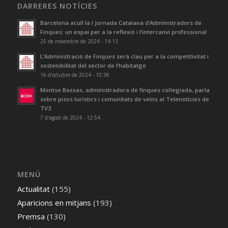
DARRERES NOTÍCIES
Barcelona acull la I Jornada Catalana d’Administradors de
Finques: un espai per a la reflexió i l’intercanvi professional
25 de novembre de 2024 - 14:13
L’Administració de Finques serà clau per a la competitivitat i
sostenibilitat del sector de l’habitatge
16 d'octubre de 2024 - 10:36
Montse Bassas, administradora de finques col·legiada, parla
sobre pisos turístics i comunitats de veïns al Telenotícies de
TV3
7 d'agost de 2024 - 12:54
MENÚ
Actualitat
(155)
Aparicions en mitjans
(193)
Premsa
(130)