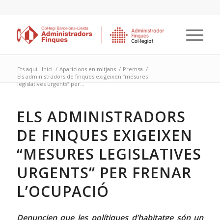
Ets aquí:
Inici
/
Aparicions en mitjans
/
Premsa
/
Els administradors de finques exigeixen “mesures
legislatives urgents” per...
ELS ADMINISTRADORS
DE FINQUES EXIGEIXEN
“MESURES LEGISLATIVES
URGENTS” PER FRENAR
L’OCUPACIÓ
Denuncien que les polítiques d’habitatge són un