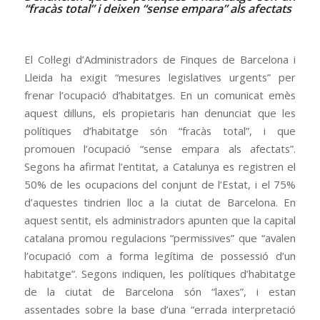
“fracàs total” i deixen “sense empara” als afectats
El Col·legi d’Administradors de Finques de Barcelona i
Lleida ha exigit “mesures legislatives urgents” per
frenar l’ocupació d’habitatges. En un comunicat emès
aquest dilluns, els propietaris han denunciat que les
polítiques d’habitatge són “fracàs total”, i que
promouen l’ocupació “sense empara als afectats”.
Segons ha afirmat l’entitat, a Catalunya es registren el
50% de les ocupacions del conjunt de l’Estat, i el 75%
d’aquestes tindrien lloc a la ciutat de Barcelona. En
aquest sentit, els administradors apunten que la capital
catalana promou regulacions “permissives” que “avalen
l’ocupació com a forma legítima de possessió d’un
habitatge”. Segons indiquen, les polítiques d’habitatge
de la ciutat de Barcelona són “laxes”, i estan
assentades sobre la base d’una “errada interpretació