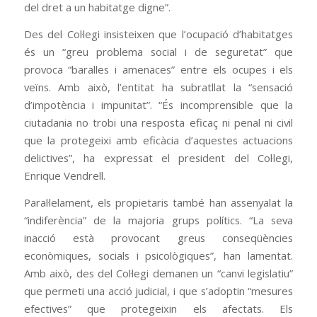
del dret a un habitatge digne”.
Des del Col·legi insisteixen que l’ocupació d’habitatges
és un “greu problema social i de seguretat” que
provoca “baralles i amenaces” entre els ocupes i els
veïns. Amb això, l’entitat ha subratllat la “sensació
d’impotència i impunitat”. “És incomprensible que la
ciutadania no trobi una resposta eficaç ni penal ni civil
que la protegeixi amb eficàcia d’aquestes actuacions
delictives”, ha expressat el president del Col·legi,
Enrique Vendrell.
Paral·lelament, els propietaris també han assenyalat la
“indiferència” de la majoria grups polítics. “La seva
inacció està provocant greus conseqüències
econòmiques, socials i psicològiques”, han lamentat.
Amb això, des del Col·legi demanen un “canvi legislatiu”
que permeti una acció judicial, i que s’adoptin “mesures
efectives” que protegeixin els afectats. Els