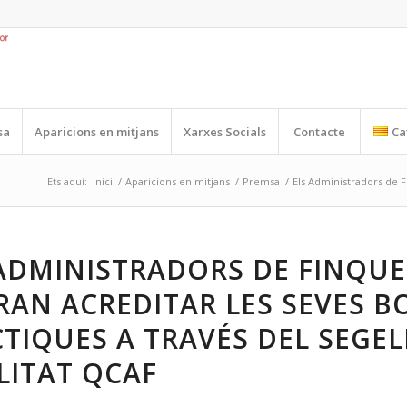
sa
Aparicions en mitjans
Xarxes Socials
Contacte
Ca
Ets aquí:
Inici
/
Aparicions en mitjans
/
Premsa
/
Els Administradors de F
ADMINISTRADORS DE FINQUE
AN ACREDITAR LES SEVES B
TIQUES A TRAVÉS DEL SEGEL
LITAT QCAF