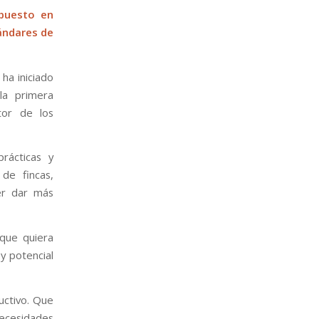
 puesto en
tándares de
ha iniciado
 la primera
ctor de los
rácticas y
de fincas,
er dar más
 que quiera
 y potencial
uctivo. Que
necesidades