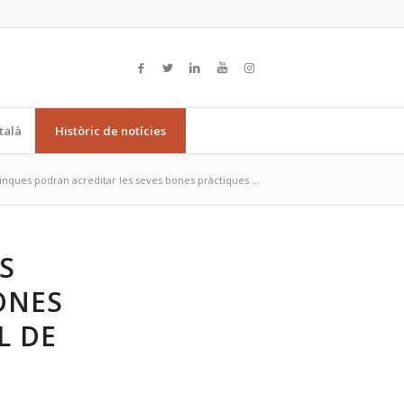
talà
Històric de notícies
inques podran acreditar les seves bones pràctiques ...
S
ONES
L DE