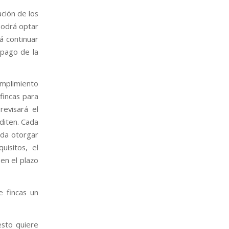
ación de los
podrá optar
rá continuar
 pago de la
umplimiento
fincas para
revisará el
diten. Cada
eda otorgar
isitos, el
en el plazo
e fincas un
esto quiere