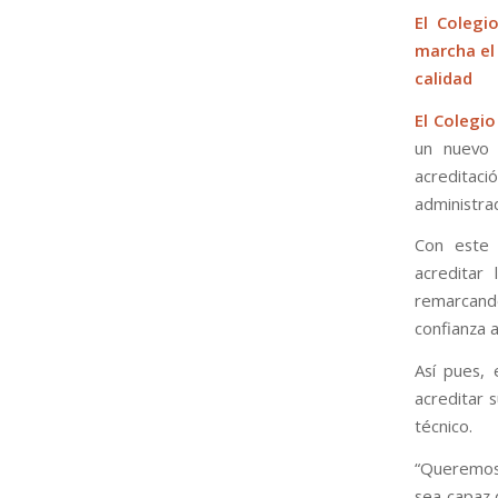
El Colegi
marcha el 
calidad
El Colegi
un nuevo 
acreditaci
administra
Con este 
acreditar
remarcand
confianza a
Así pues, 
acreditar s
técnico.
“Queremos 
sea capaz 