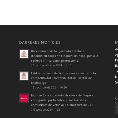
DARRERES NOTÍCIES
A
Barcelona acull la I Jornada Catalana
A
d’Administradors de Finques: un espai per a la
P
reflexió i l’intercanvi professional
R
25 de novembre de 2024 - 14:13
T
L’Administració de Finques serà clau per a la
N
competitivitat i sostenibilitat del sector de
S
l’habitatge
16 d'octubre de 2024 - 10:36
Montse Bassas, administradora de finques
C
col·legiada, parla sobre pisos turístics i
comunitats de veïns al Telenotícies de TV3
7 d'agost de 2024 - 12:54