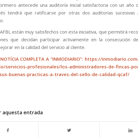
primero antecede una auditoría inicial satisfactoria con un año d
s tendrá que ratificarse por otras dos auditorías sucesivas
o.
AFBL están muy satisfechos con esta iniciativa, que permitirá reco
ones que decidan participar activamente en la consecución de
ejorar en la calidad del servicio al cliente.
 NOTÍCIA COMPLETA A “INMODIARIO”:
https://inmodiario.co
rio/servicios-profesionales/los-administradores-de-fincas-po
sus-buenas-practicas-a-traves-del-sello-de-calidad-qcaf/
r aquesta entrada