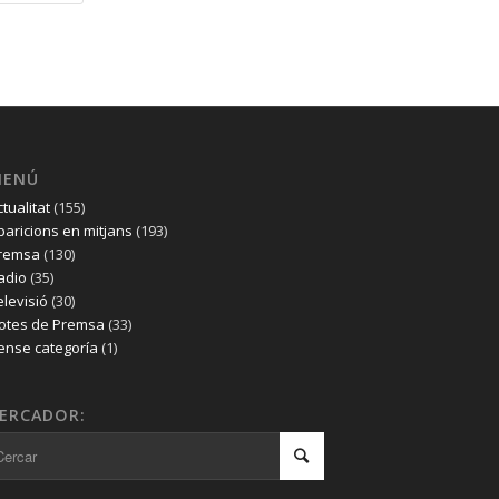
MENÚ
ctualitat
(155)
paricions en mitjans
(193)
remsa
(130)
adio
(35)
elevisió
(30)
otes de Premsa
(33)
ense categoría
(1)
ERCADOR: