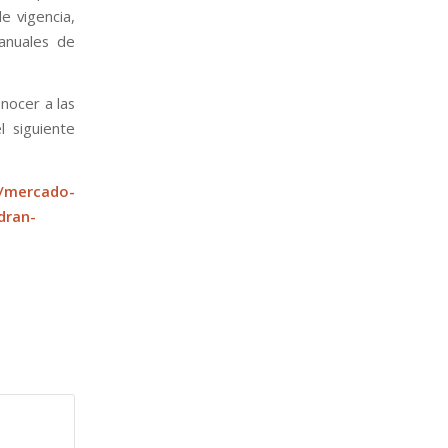
e vigencia,
 anuales de
nocer a las
l siguiente
m/mercado-
dran-