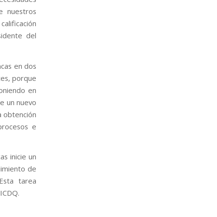
e nuestros
alificación
sidente del
ncas en dos
tes, porque
poniendo en
ue un nuevo
la obtención
 procesos e
s inicie un
limiento de
 Esta tarea
 ICDQ.