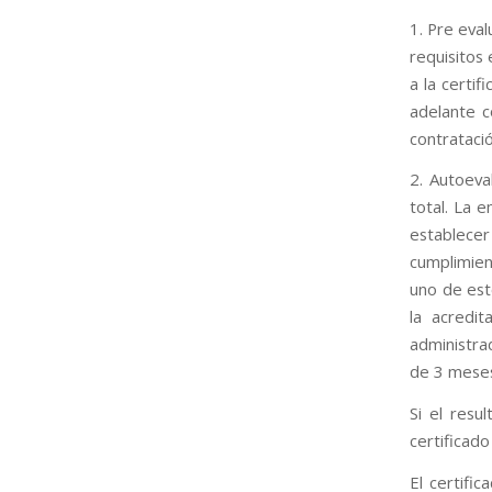
1. Pre eval
requisitos
a la certif
adelante c
contratació
2. Autoeva
total. La 
establecer
cumplimien
uno de est
la acredi
administra
de 3 meses
Si el resu
certificado
El certifi