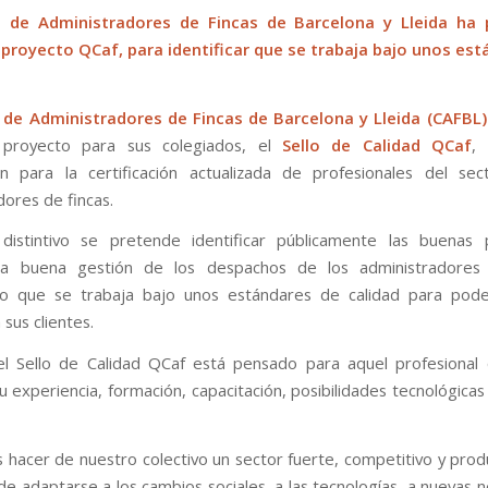
o de Administradores de Fincas de Barcelona y Lleida ha
proyecto QCaf, para identificar que se trabaja bajo unos es
o de Administradores de Fincas de Barcelona y Lleida (CAFBL)
proyecto para sus colegiados, el
Sello de Calidad QCaf
,
ón para la certificación actualizada de profesionales del se
dores de fincas.
distintivo se pretende identificar públicamente las buenas p
 la buena gestión de los despachos de los administradores 
o que se trabaja bajo unos estándares de calidad para pod
 sus clientes.
el Sello de Calidad QCaf está pensado para aquel profesional
u experiencia, formación, capacitación, posibilidades tecnológicas
hacer de nuestro colectivo un sector fuerte, competitivo y prod
de adaptarse a los cambios sociales, a las tecnologías, a nuevas 