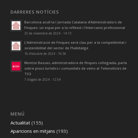
DARRERES NOTÍCIES
Barcelona acull la I Jornada Catalana d’Administradors de
Finques: un espai per a la reflexió i l’intercanvi professional
25 de novembre de 2024 - 14:13
L’Administració de Finques serà clau per a la competitivitat i
sostenibilitat del sector de l’habitatge
16 d'octubre de 2024 - 10:36
Montse Bassas, administradora de finques col·legiada, parla
sobre pisos turístics i comunitats de veïns al Telenotícies de
TV3
7 d'agost de 2024 - 12:54
MENÚ
Actualitat
(155)
Aparicions en mitjans
(193)