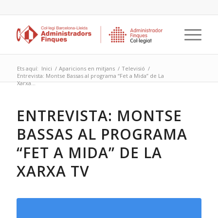
Ets aquí:
Inici
/
Aparicions en mitjans
/
Televisió
/
Entrevista: Montse Bassas al programa “Fet a Mida” de La
Xarxa...
ENTREVISTA: MONTSE
BASSAS AL PROGRAMA
“FET A MIDA” DE LA
XARXA TV