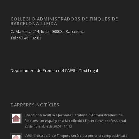
COL·LEGI D’ADMINISTRADORS DE FINQUES DE
BARCELONA-LLEIDA
C/ Mallorca 214, local, 08008 - Barcelona
Tel.: 93 451 02 02
Departament de Premsa del CAFBL -
Text Legal
DARRERES NOTÍCIES
Barcelona acull la I Jornada Catalana d’Administradors de
Finques: un espai per a la reflexió i l’intercanvi professional
25 de novembre de 2024 - 14:13
L’Administració de Finques serà clau per a la competitivitat i