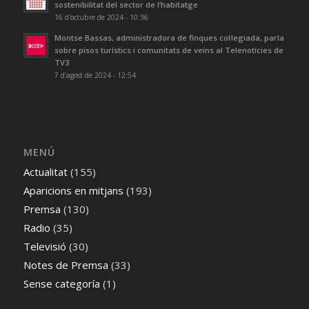
sostenibilitat del sector de l’habitatge
16 d'octubre de 2024 - 10:36
Montse Bassas, administradora de finques col·legiada, parla
sobre pisos turístics i comunitats de veïns al Telenotícies de
TV3
7 d'agost de 2024 - 12:54
MENÚ
Actualitat
(155)
Aparicions en mitjans
(193)
Premsa
(130)
Radio
(35)
Televisió
(30)
Notes de Premsa
(33)
Sense categoría
(1)