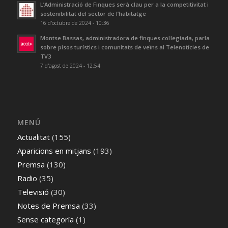
L’Administració de Finques serà clau per a la competitivitat i
sostenibilitat del sector de l’habitatge
16 d'octubre de 2024 - 10:36
Montse Bassas, administradora de finques col·legiada, parla
sobre pisos turístics i comunitats de veïns al Telenotícies de
TV3
7 d'agost de 2024 - 12:54
MENÚ
Actualitat
(155)
Aparicions en mitjans
(193)
Premsa
(130)
Radio
(35)
Televisió
(30)
Notes de Premsa
(33)
Sense categoría
(1)