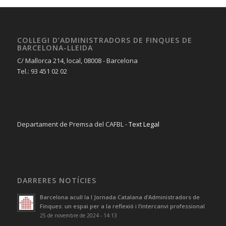
COL·LEGI D’ADMINISTRADORS DE FINQUES DE
BARCELONA-LLEIDA
C/ Mallorca 214, local, 08008 - Barcelona
Tel.: 93 451 02 02
Departament de Premsa del CAFBL -
Text Legal
DARRERES NOTÍCIES
Barcelona acull la I Jornada Catalana d’Administradors de
Finques: un espai per a la reflexió i l’intercanvi professional
25 de novembre de 2024 - 14:13