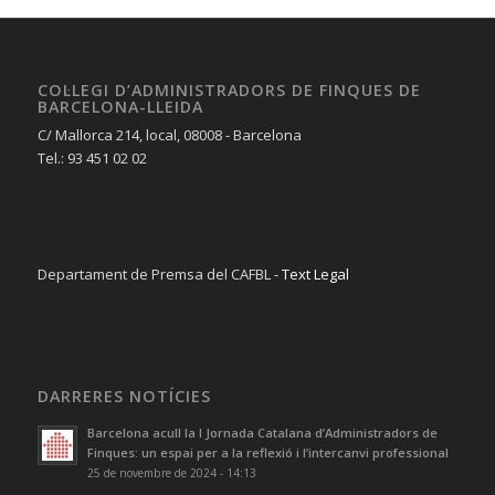
COL·LEGI D’ADMINISTRADORS DE FINQUES DE
BARCELONA-LLEIDA
C/ Mallorca 214, local, 08008 - Barcelona
Tel.: 93 451 02 02
Departament de Premsa del CAFBL -
Text Legal
DARRERES NOTÍCIES
Barcelona acull la I Jornada Catalana d’Administradors de
Finques: un espai per a la reflexió i l’intercanvi professional
25 de novembre de 2024 - 14:13