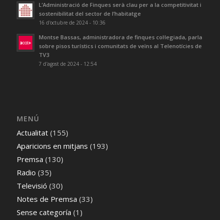
L’Administració de Finques serà clau per a la competitivitat i
sostenibilitat del sector de l’habitatge
16 d'octubre de 2024 - 10:36
Montse Bassas, administradora de finques col·legiada, parla
sobre pisos turístics i comunitats de veïns al Telenotícies de
TV3
7 d'agost de 2024 - 12:54
MENÚ
Actualitat
(155)
Aparicions en mitjans
(193)
Premsa
(130)
Radio
(35)
Televisió
(30)
Notes de Premsa
(33)
Sense categoría
(1)