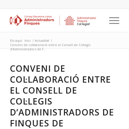
Ets aquí:
Inici
/
Actualitat
/
Conveni de col·laboració entre el Consell de Col·legis
d’Administradors de F...
CONVENI DE
COL·LABORACIÓ ENTRE
EL CONSELL DE
COL·LEGIS
D’ADMINISTRADORS DE
FINQUES DE