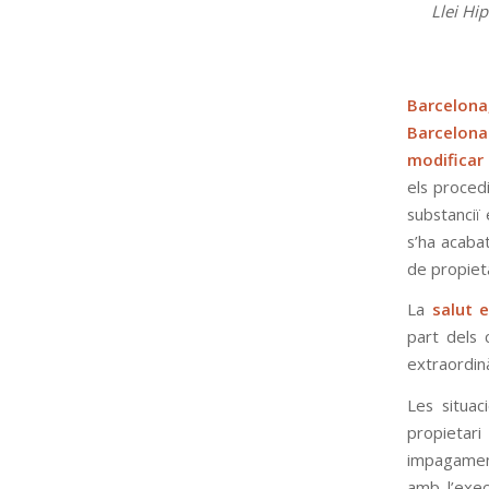
Llei Hi
Barcelon
Barcelona 
modificar 
els proced
substanciï
s’ha acabat
de propieta
La
salut 
part dels 
extraordinà
Les situa
propietar
impagament
amb l’exec