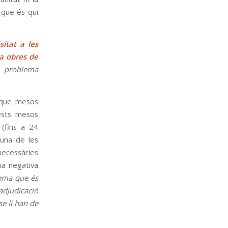
, que és qui
sitat a les
ra obres de
t problema
a que mesos
uests mesos
 (fins a 24
una de les
necessàries
ia negativa
lema que és
 adjudicació
se li han de