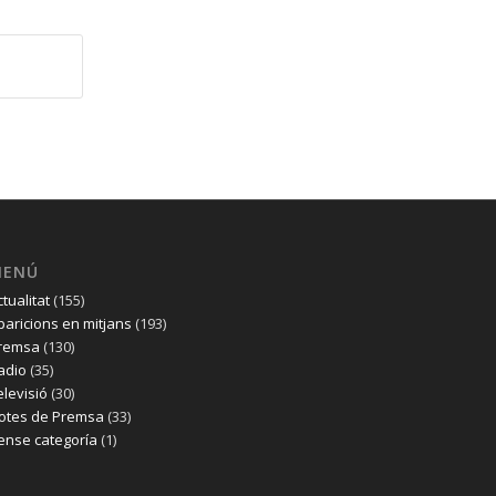
MENÚ
ctualitat
(155)
paricions en mitjans
(193)
remsa
(130)
adio
(35)
elevisió
(30)
otes de Premsa
(33)
ense categoría
(1)