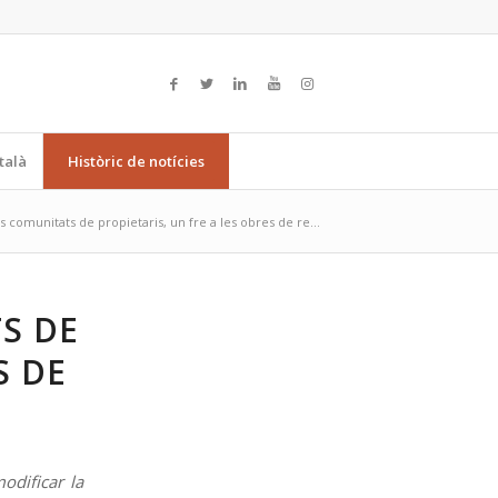
talà
Històric de notícies
s comunitats de propietaris, un fre a les obres de re...
S DE
S DE
odificar la