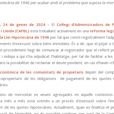
potecària de 1946 per acabar amb el problema que suposa la mor
a, 24 de gener de 2024 –
El
Col·legi d’Administradors de 
i Lleida (CAFBL)
està treballant activament en una
reforma legi
la Llei Hipotecària de 1946
per tal que consti registralment l’adj
iments d’execució sobre béns immobles. És a dir, que el jutjat o t
 el procediment hagi de comunicar al registrador que el referit 
 i indiqui a qui s’ha adjudicat l’habitatge, per tal de facilitar a le
ris la possibilitat de reclamar el deute pendent, en cas d’haver-n’h
econòmica de les comunitats de propietaris
depèn del comp
copropietaris de les obligacions de pagament de les quotes o
ries.
cions de morositat es veuen agreujades en aquells contextos
i a més a més està sotmès a un procés d’execució sobre l’i
 de les quotes hipotecàries. Actualment, quan es finalitza el 
ució de l’immoble, no és possible conèixer per part de la Comu