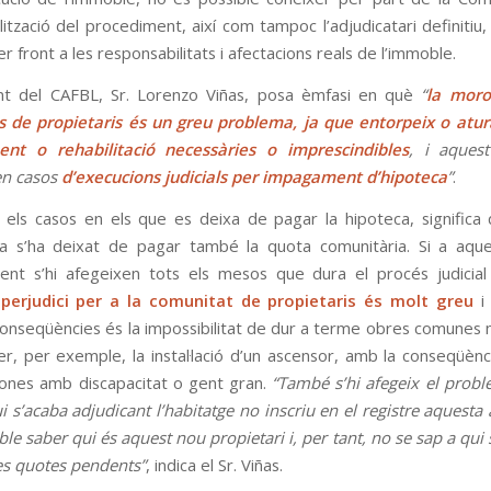
lització del procediment, així com tampoc l’adjudicatari definitiu
er front a les responsabilitats i afectacions reals de l’immoble.
ent del CAFBL, Sr. Lorenzo Viñas, posa èmfasi en què
“
la moro
 de propietaris és un greu problema, ja que entorpeix o atu
nt o rehabilitació necessàries o imprescindibles
, i aques
n casos
d’execucions judicials per impagament d’hipoteca
”
.
 els casos en els que es deixa de pagar la hipoteca, signific
ja s’ha deixat de pagar també la quota comunitària. Si a aq
nt s’hi afegeixen tots els mesos que dura el procés judicial
l
perjudici per a la comunitat de propietaris és molt greu
i 
 conseqüències és la impossibilitat de dur a terme obres comunes 
r, per exemple, la instal·lació d’un ascensor, amb la conseqüènc
ones amb discapacitat o gent gran.
“També s’hi afegeix el prob
i s’acaba adjudicant l’habitatge no inscriu en el registre aquesta
le saber qui és aquest nou propietari i, per tant, no se sap a qui 
es quotes pendents”
, indica el Sr. Viñas.