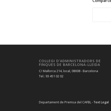
Comparti
COL·LEGI D’ADMINISTRADORS DE
FINQUES DE BARCELONA-LLEIDA
C/ Mallorca 214, local, 08008 - Barcelona
Tel.: 93 451 02 02
Departament de Premsa del CAFBL -
Text Legal