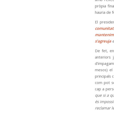
pròpia fina
hauria de f
El presid
comunitats
mantenime
s’agreuja
e
De fet, en
anteriors 
d’impagame
mesos) e
principals
com pot se
cap a pers
que si a qu
és impossib
reclamar l