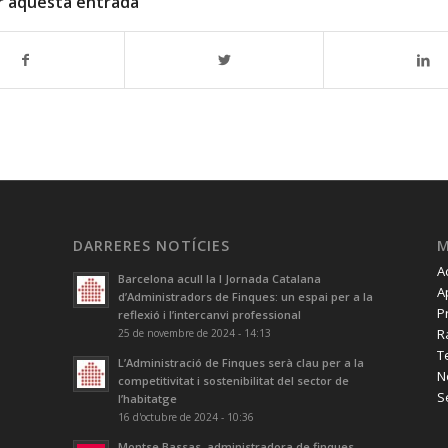
r aquesta entrada
DARRERES NOTÍCIES
A
Barcelona acull la I Jornada Catalana
A
d’Administradors de Finques: un espai per a la
P
reflexió i l’intercanvi professional
R
25 de novembre de 2024 - 14:13
T
L’Administració de Finques serà clau per a la
N
competitivitat i sostenibilitat del sector de
S
l’habitatge
16 d'octubre de 2024 - 10:36
Montse Bassas, administradora de finques