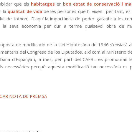
oblidar que els
habitatges
en
bon estat de conservació i m
n la
qualitat de vida
de les persones que hi viuen i per tant, és 
alut de tothom. D’aquí la importància de poder garantir a les co
is la seva economia per dur a terme qualsevol obra de m
oposta de modificació de la Llei Hipotecària de 1946 s’enviarà al
amentaris del Congreso de los Diputados, així com al Ministerio de
bana d’Espanya i, a més, per part del CAFBL es promouran le
nals necessàries perquè aquesta modificació tan necessària es 
GAR NOTA DE PREMSA