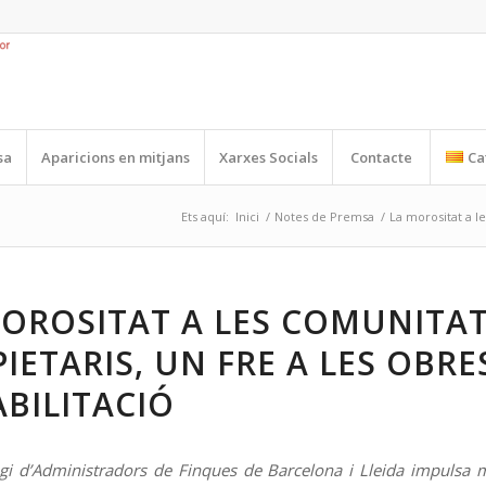
sa
Aparicions en mitjans
Xarxes Socials
Contacte
Ca
Ets aquí:
Inici
/
Notes de Premsa
/
La morositat a le
OROSITAT A LES COMUNITAT
IETARIS, UN FRE A LES OBRE
BILITACIÓ
legi d’Administradors de Finques de Barcelona i Lleida impulsa m