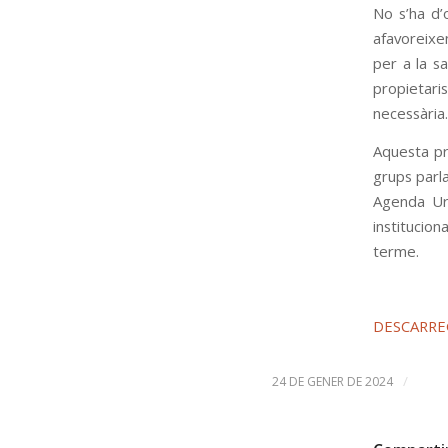
No s’ha d’
afavoreixe
per a la s
propietar
necessària.
Aquesta pr
grups parl
Agenda Ur
institucio
terme.
DESCARRE
/
24 DE GENER DE 2024