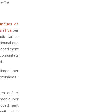
ositat
Finques de
slativa
per
udicatari en
ribunal que
procediment
s comunitats
i.
liment per
rdinàries i
 en què el
mmoble per
procediment
nitat ni la