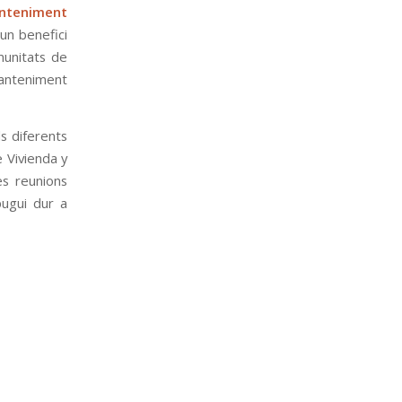
anteniment
un benefici
munitats de
anteniment
s diferents
 Vivienda y
s reunions
pugui dur a