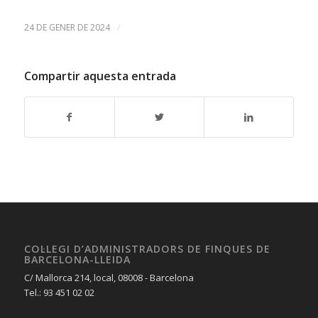
/
24 DE GENER DE 2024
Compartir aquesta entrada
COL·LEGI D’ADMINISTRADORS DE FINQUES DE
BARCELONA-LLEIDA
C/ Mallorca 214, local, 08008 - Barcelona
Tel.: 93 451 02 02