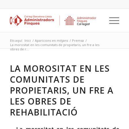
Ets aquí:
Inici
/
Aparicions en mitjans
/
Premsa
/
La morositat en les comunitats de propietaris, un fre a les
obres de r...
LA MOROSITAT EN LES
COMUNITATS DE
PROPIETARIS, UN FRE A
LES OBRES DE
REHABILITACIÓ