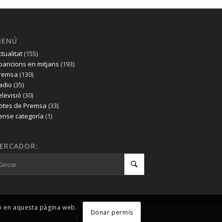
MENÚ
ctualitat
(155)
paricions en mitjans
(193)
remsa
(130)
adio
(35)
elevisió
(30)
otes de Premsa
(33)
ense categoría
(1)
ERCADOR:
ió en aquesta pàgina web.
Donar permís