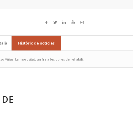
talà
Històric de notícies
zo Viñas: La morositat, un fre a les obres de rehabili...
 DE