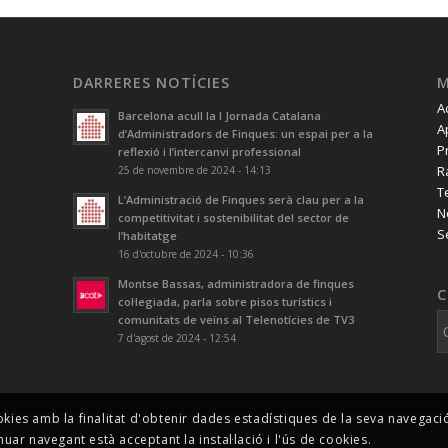
DARRERES NOTÍCIES
A
Barcelona acull la I Jornada Catalana
A
d’Administradors de Finques: un espai per a la
P
reflexió i l’intercanvi professional
R
25 de novembre de 2024 - 14:13
T
L’Administració de Finques serà clau per a la
N
competitivitat i sostenibilitat del sector de
S
l’habitatge
16 d'octubre de 2024 - 10:36
Montse Bassas, administradora de finques
C
col·legiada, parla sobre pisos turístics i
comunitats de veïns al Telenotícies de TV3
7 d'agost de 2024 - 12:54
okies amb la finalitat d'obtenir dades estadístiques de la seva navegac
nuar navegant està acceptant la instal·lació i l'ús de cookies.