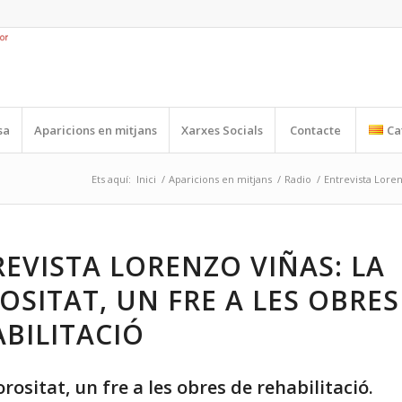
sa
Aparicions en mitjans
Xarxes Socials
Contacte
Ca
Ets aquí:
Inici
/
Aparicions en mitjans
/
Radio
/
Entrevista Loren
EVISTA LORENZO VIÑAS: LA
SITAT, UN FRE A LES OBRES
BILITACIÓ
rositat, un fre a les obres de rehabilitació.