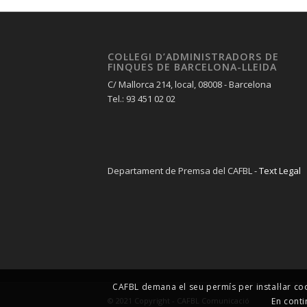
COL·LEGI D’ADMINISTRADORS DE
FINQUES DE BARCELONA-LLEIDA
C/ Mallorca 214, local, 08008 - Barcelona
Tel.: 93 451 02 02
Departament de Premsa del CAFBL -
Text Legal
CAFBL demana el seu permís per instal·lar co
En conti
© 2021 Copyright - CAFBL Comunicació