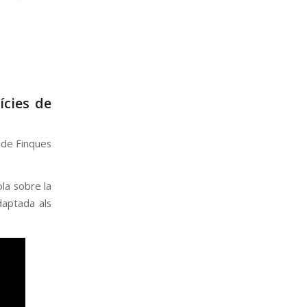
ícies de
s de Finques
ola sobre la
adaptada als