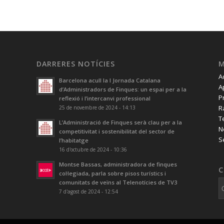
DARRERES NOTÍCIES
A
Barcelona acull la I Jornada Catalana
A
d’Administradors de Finques: un espai per a la
P
reflexió i l’intercanvi professional
R
25 de novembre de 2024 - 14:13
T
L’Administració de Finques serà clau per a la
N
competitivitat i sostenibilitat del sector de
S
l’habitatge
16 d'octubre de 2024 - 10:36
Montse Bassas, administradora de finques
C
col·legiada, parla sobre pisos turístics i
comunitats de veïns al Telenotícies de TV3
7 d'agost de 2024 - 12:54