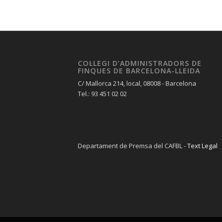
COL·LEGI D’ADMINISTRADORS DE
FINQUES DE BARCELONA-LLEIDA
C/ Mallorca 214, local, 08008 - Barcelona
Tel.: 93 451 02 02
Departament de Premsa del CAFBL -
Text Legal