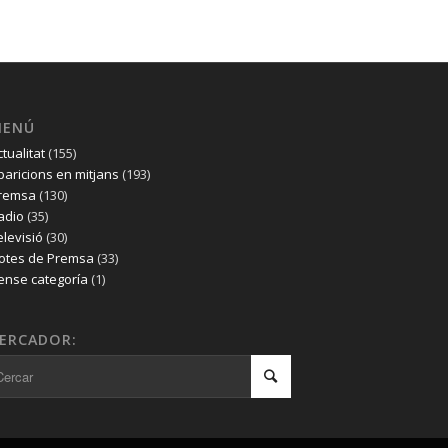
MENÚ
ctualitat
(155)
paricions en mitjans
(193)
remsa
(130)
adio
(35)
elevisió
(30)
otes de Premsa
(33)
ense categoría
(1)
ERCADOR: