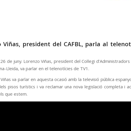
 Viñas, president del CAFBL, parla al telenot
26 de juny. Lorenzo Viñas, president del Col·legi d’Administrador
a-Lleida, va parlar en el telenotícies de TV1.
Viñas va parlar en aquesta ocasió amb la televisió pública espany
els pisos turístics i va reclamar una nova legislació completa i 
ls que estem.