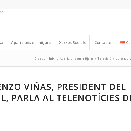
sa
Aparicions en mitjans
Xarxes Socials
Contacte
Ca
Ets aquí:
Inici
/
Aparicions en mitjans
/
Televisió
/
Lorenzo V
NZO VIÑAS, PRESIDENT DEL
L, PARLA AL TELENOTÍCIES D