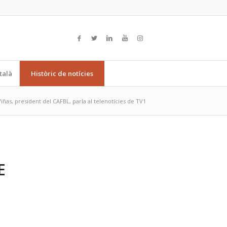
talà
Històric de notícies
iñas, president del CAFBL, parla al telenotícies de TV1
E