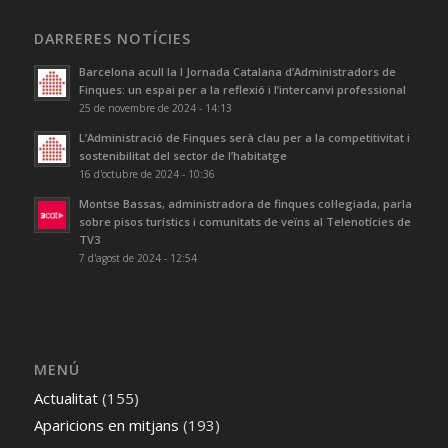
DARRERES NOTÍCIES
Barcelona acull la I Jornada Catalana d’Administradors de
Finques: un espai per a la reflexió i l’intercanvi professional
25 de novembre de 2024 - 14:13
L’Administració de Finques serà clau per a la competitivitat i
sostenibilitat del sector de l’habitatge
16 d'octubre de 2024 - 10:36
Montse Bassas, administradora de finques col·legiada, parla
sobre pisos turístics i comunitats de veïns al Telenotícies de
TV3
7 d'agost de 2024 - 12:54
MENÚ
Actualitat
(155)
Aparicions en mitjans
(193)