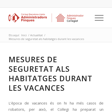
Ets aquí:
Inici
/
Actualitat
/
Mesures de seguretat als habitatges durant les vacances
MESURES DE
SEGURETAT ALS
HABITATGES DURANT
LES VACANCES
L’època de vacances és on hi ha més casos de
robatoris, per això, el Col·legi ha preparat un