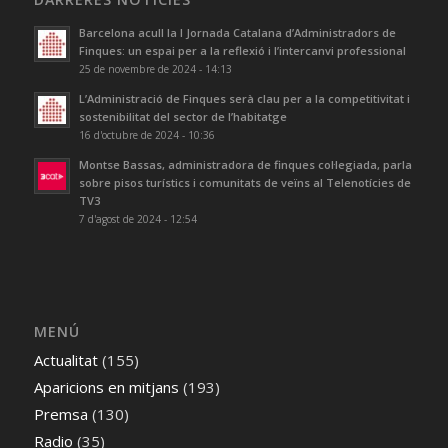
Barcelona acull la I Jornada Catalana d’Administradors de
Finques: un espai per a la reflexió i l’intercanvi professional
25 de novembre de 2024 - 14:13
L’Administració de Finques serà clau per a la competitivitat i
sostenibilitat del sector de l’habitatge
16 d'octubre de 2024 - 10:36
Montse Bassas, administradora de finques col·legiada, parla
sobre pisos turístics i comunitats de veïns al Telenotícies de
TV3
7 d'agost de 2024 - 12:54
MENÚ
Actualitat
(155)
Aparicions en mitjans
(193)
Premsa
(130)
Radio
(35)