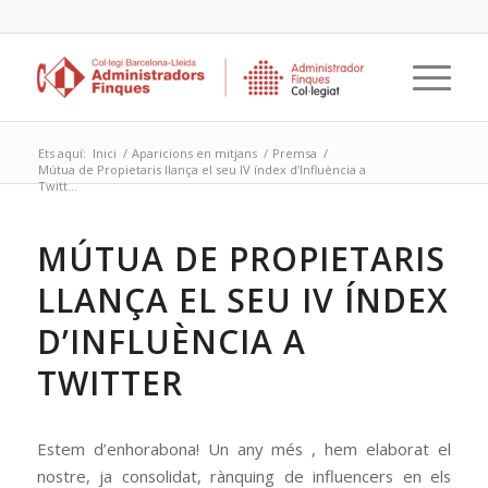
Ets aquí:
Inici
/
Aparicions en mitjans
/
Premsa
/
Mútua de Propietaris llança el seu IV índex d’Influència a
Twitt...
MÚTUA DE PROPIETARIS
LLANÇA EL SEU IV ÍNDEX
D’INFLUÈNCIA A
TWITTER
Estem d’enhorabona! Un any més , hem elaborat el
nostre, ja consolidat, rànquing de influencers en els