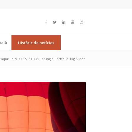
talà
Històric de notícies
s aquí:
Inici
/
CSS
/
HTML
/
Single Portfolio: Big Slider