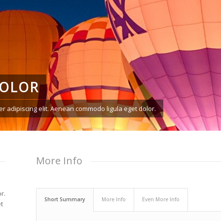
DOLOR
r adipiscing elit. Aenean commodo ligula eget dolor.
More Info
r.
Short Summary
More Info
Even More Info
t