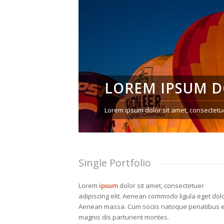
LOREM IPSUM 
Lorem ipsum dolor sit amet, consectetue
Single Portfolio
Lorem
ipsum
dolor sit amet, consectetuer
adipiscing elit. Aenean commodo ligula eget dolo
Aenean massa. Cum sociis natoque penatibus e
magnis dis parturient montes.