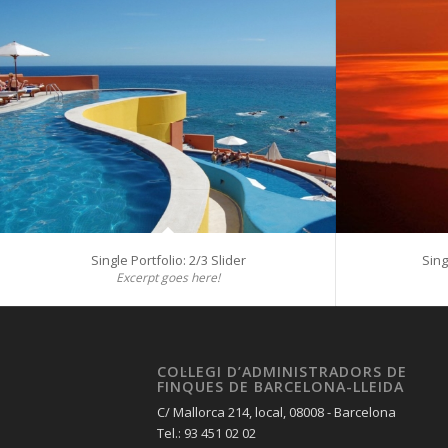
Single Portfolio: 2/3 Slider
Sing
Excerpt goes here!
COL·LEGI D’ADMINISTRADORS DE
FINQUES DE BARCELONA-LLEIDA
C/ Mallorca 214, local, 08008 - Barcelona
Tel.: 93 451 02 02