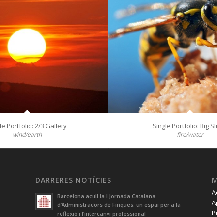
le Portfolio: 2/3 Gallery
Single Portfolio: Big Sl
wind/earth
fire/water
DARRERES NOTÍCIES
A
Barcelona acull la I Jornada Catalana
A
d’Administradors de Finques: un espai per a la
P
reflexió i l’intercanvi professional