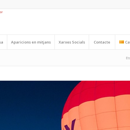
sa
Aparicions en mitjans
Xarxes Socials
Contacte
Ca
Et