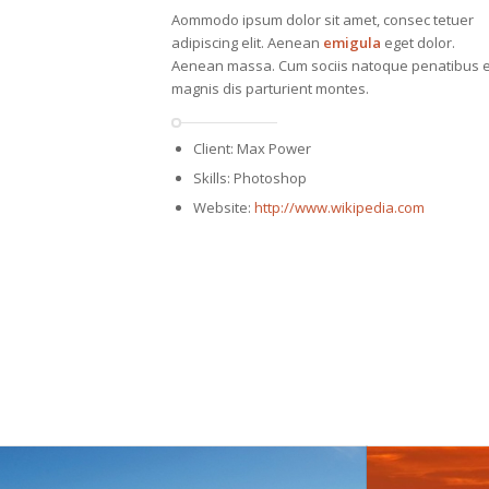
Aommodo ipsum dolor sit amet, consec tetuer
adipiscing elit. Aenean
emigula
eget dolor.
Aenean massa. Cum sociis natoque penatibus e
magnis dis parturient montes.
Client: Max Power
Skills: Photoshop
Website:
http://www.wikipedia.com