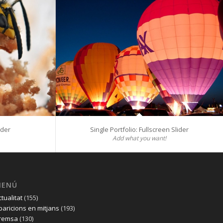
ider
Single Portfolio: Fullscreen Slider
Add what you want!
MENÚ
ctualitat
(155)
paricions en mitjans
(193)
remsa
(130)