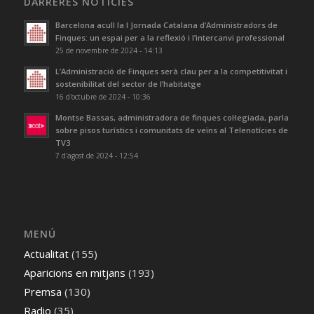
DARRERES NOTÍCIES
Barcelona acull la I Jornada Catalana d’Administradors de
Finques: un espai per a la reflexió i l’intercanvi professional
25 de novembre de 2024 - 14:13
L’Administració de Finques serà clau per a la competitivitat i
sostenibilitat del sector de l’habitatge
16 d'octubre de 2024 - 10:36
Montse Bassas, administradora de finques col·legiada, parla
sobre pisos turístics i comunitats de veïns al Telenotícies de
TV3
7 d'agost de 2024 - 12:54
MENÚ
Actualitat
(155)
Aparicions en mitjans
(193)
Premsa
(130)
Radio
(35)