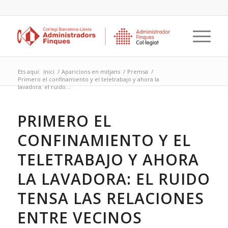
Ets aquí:
Inici
/
Aparicions en mitjans
/
Premsa
/
Primero el confinamiento y el teletrabajo y ahora la
lavadora: el ruido...
PRIMERO EL
CONFINAMIENTO Y EL
TELETRABAJO Y AHORA
LA LAVADORA: EL RUIDO
TENSA LAS RELACIONES
ENTRE VECINOS