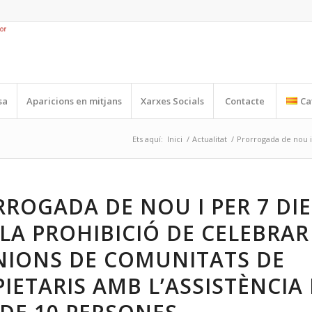
sa
Aparicions en mitjans
Xarxes Socials
Contacte
Ca
Ets aquí:
Inici
/
Actualitat
/
Prorrogada de nou i 
ROGADA DE NOU I PER 7 DIE
LA PROHIBICIÓ DE CELEBRAR
NIONS DE COMUNITATS DE
IETARIS AMB L’ASSISTÈNCIA