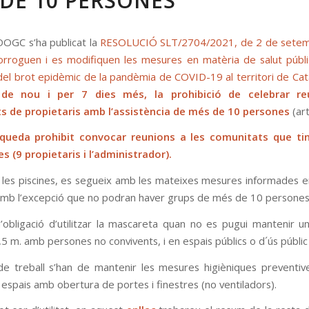
DE 10 PERSONES
 DOGC s’ha publicat la
RESOLUCIÓ SLT/2704/2021, de 2 de setemb
orroguen i es modifiquen les mesures en matèria de salut públi
del brot epidèmic de la pandèmia de COVID-19 al territori de Cat
 de nou i per 7 dies més, la prohibició de celebrar re
s de propietaris amb l’assistència de més de 10 persones
(art
 queda prohibit convocar reunions a les comunitats que ti
s (9 propietaris i l’administrador).
 les piscines, es segueix amb les mateixes mesures informades en 
mb l’excepció que no podran haver grups de més de 10 persones
’obligació d’utilitzar la mascareta quan no es pugui mantenir un
5 m. amb persones no convivents, i en espais públics o d´ús públic
 de treball s’han de mantenir les mesures higièniques preventiv
s espais amb obertura de portes i finestres (no ventiladors).