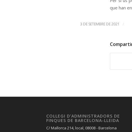
Per si us p
que han ent
/
3 DE SETEMBRE DE 2021
Comparti
COL·LEGI D’ADMINISTRADORS DE
FINQUES DE BARCELONA-LLEIDA
C/ Mallorca 214, local, 08008 - Barcelona