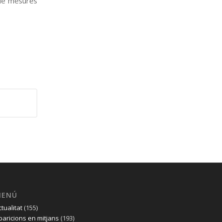
 de mesures
MENÚ
ctualitat
(155)
paricions en mitjans
(193)