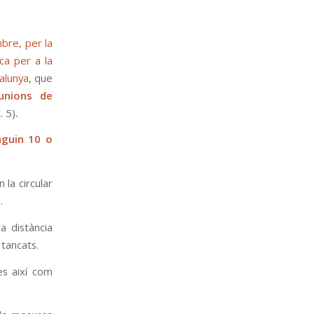
re, per la
ca per a la
alunya
, que
unions de
. 5)
.
nguin 10 o
la circular
.
a distància
 tancats.
es així com