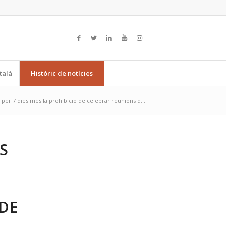
talà
Històric de notícies
per 7 dies més la prohibició de celebrar reunions d...
S
 DE