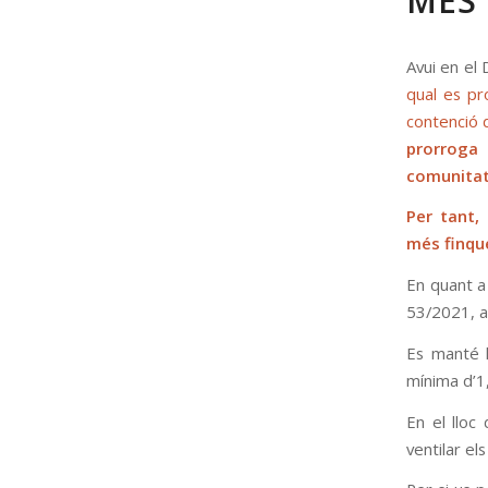
MÉS 
Avui en el
qual es pr
contenció 
prorroga
comunitat
Per tant,
més finque
En quant a
53/2021, a
Es manté l
mínima d’1,
En el lloc
ventilar el