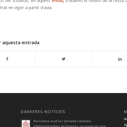
ot ser d’utilitat, en aquest
enllaç
trobareu el resum de la resta
rat en vigor a partir d’avui.
r aquesta entrada
DARRERES NOTÍCIES
A
Barcelona acull la I Jornada Catalana
A
d’Administradors de Finques: un espai per a la