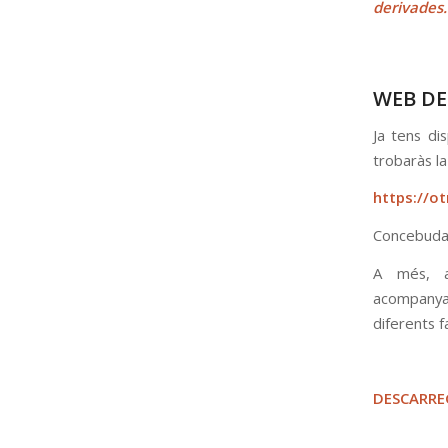
derivades.
WEB DE 
Ja tens dis
trobaràs la
https://ot
Concebuda 
A més, a
acompanya
diferents f
DESCARRE