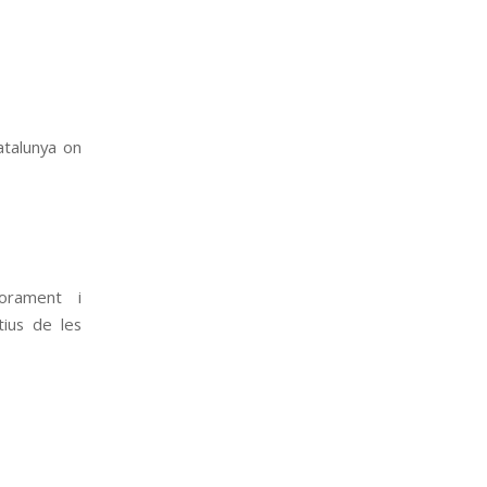
atalunya
on
orament i
ius de les