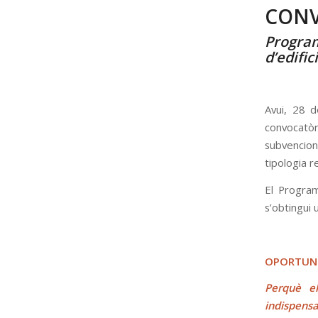
CONV
Program
d’edific
Avui,
28 d
convocatòr
subvencion
tipologia re
El Program
s’obtingui 
OPORTUN
Perquè el
indispensa