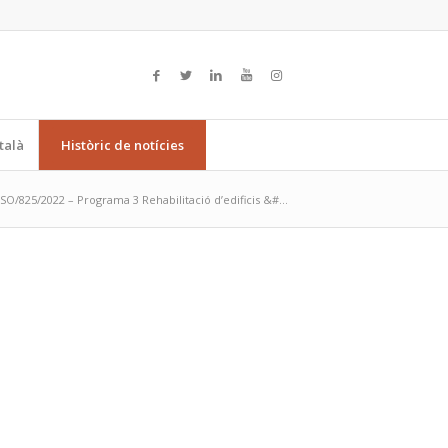
talà
Històric de notícies
O/825/2022 – Programa 3 Rehabilitació d’edificis &#...