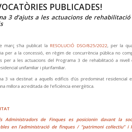
OCATÒRIES PUBLICADES!
a 3 d’ajuts a les actuacions de rehabilitació 
is
e març
s’ha publicat la
RESOLUCIÓ DSO/825/2022
, per la qua
ia per a la concessió, en règim de concurrència pública no comp
s per a les actuacions del
Programa 3 de rehabilitació a nivell 
sidencial unifamiliar i plurifamiliar
.
a 3 va destinat a aquells edificis d’ús predominat residencial e
una millora acreditada de l’eficiència energètica.
ITAT
s Administradors de Finques es posicionin davant la so
bles en l’administració de finques / ”patrimoni col·lectiu” i 