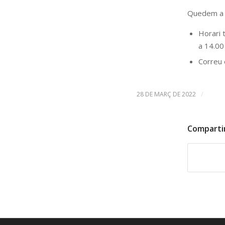
Quedem a la
Horari t
a 14.00
Correu 
/
28 DE MARÇ DE 2022
Comparti