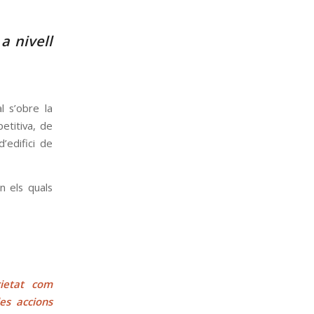
a nivell
l s’obre la
etitiva, de
d’edifici de
n els quals
cietat com
les accions