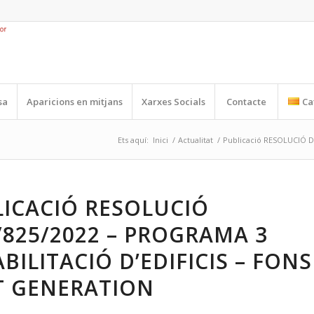
sa
Aparicions en mitjans
Xarxes Socials
Contacte
Ca
Ets aquí:
Inici
/
Actualitat
/
Publicació RESOLUCIÓ DS
ICACIÓ RESOLUCIÓ
825/2022 – PROGRAMA 3
BILITACIÓ D’EDIFICIS – FONS
T GENERATION