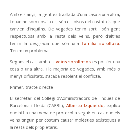
Amb els anys, la gent es trasllada d’una casa a una altra,
i quan no som nosaltres, són els pisos del costat els que
canvien d’inquilins. De vegades tenim sort i són gent
respectuosa amb la resta dels veïns, però d’altres
tenim la desgràcia que són una
família sorollosa
.
Tenim un problema.
Segons el cas, amb els
veïns sorollosos
es pot fer una
cosa o una altra, i la majoria de vegades, amb més o
menys dificultats, s’acaba resolent el conflicte.
Primer, tracte directe
El secretari del Col·legi d’Administradors de Finques de
Barcelona i Lleida (CAFBL),
Alberto Izquierdo
, explica
que hi ha una mena de protocol a seguir en cas que els
veïns tinguin per costum causar molèsties acústiques a
la resta dels propietaris.