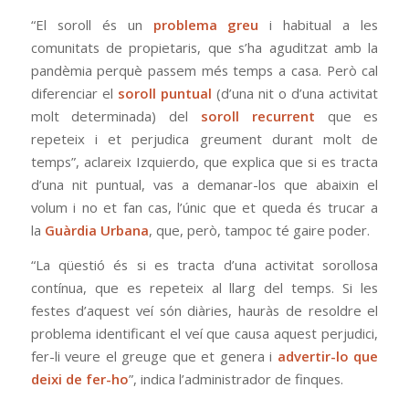
“El soroll és un
problema greu
i habitual a les
comunitats de propietaris, que s’ha aguditzat amb la
pandèmia perquè passem més temps a casa. Però cal
diferenciar el
soroll puntual
(d’una nit o d’una activitat
molt determinada) del
soroll recurrent
que es
repeteix i et perjudica greument durant molt de
temps”, aclareix Izquierdo, que explica que si es tracta
d’una nit puntual, vas a demanar-los que abaixin el
volum i no et fan cas, l’únic que et queda és trucar a
la
Guàrdia Urbana
, que, però, tampoc té gaire poder.
“La qüestió és si es tracta d’una activitat sorollosa
contínua, que es repeteix al llarg del temps. Si les
festes d’aquest veí són diàries, hauràs de resoldre el
problema identificant el veí que causa aquest perjudici,
fer-li veure el greuge que et genera i
advertir-lo que
deixi de fer-ho
”, indica l’administrador de finques.