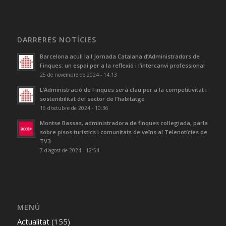
DARRERES NOTÍCIES
Barcelona acull la I Jornada Catalana d’Administradors de
Finques: un espai per a la reflexió i l’intercanvi professional
25 de novembre de 2024 - 14:13
L’Administració de Finques serà clau per a la competitivitat i
sostenibilitat del sector de l’habitatge
16 d'octubre de 2024 - 10:36
Montse Bassas, administradora de finques col·legiada, parla
sobre pisos turístics i comunitats de veïns al Telenotícies de
TV3
7 d'agost de 2024 - 12:54
MENÚ
Actualitat
(155)