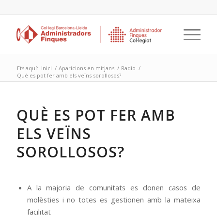
Ets aquí:
Inici
/
Aparicions en mitjans
/
Radio
/
Què es pot fer amb els veïns sorollosos?
QUÈ ES POT FER AMB
ELS VEÏNS
SOROLLOSOS?
A la majoria de comunitats es donen casos de
molèsties i no totes es gestionen amb la mateixa
facilitat