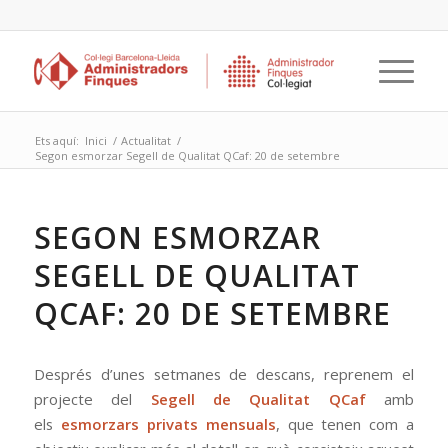
Ets aquí:
Inici
/
Actualitat
/
Segon esmorzar Segell de Qualitat QCaf: 20 de setembre
SEGON ESMORZAR
SEGELL DE QUALITAT
QCAF: 20 DE SETEMBRE
Després d’unes setmanes de descans, reprenem el
projecte del
Segell de Qualitat QCaf
amb
els
esmorzars privats mensuals
, que tenen com a