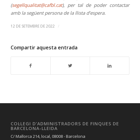
(
segellqualitat@cafbl.cat
), per tal de poder contactar
amb la següent persona de la llista d’espera.
/
12 DE SETEMBRE DE 2022
Compartir aquesta entrada
COL·LEGI D’ADMINISTRADORS DE FINQUES DE
BARCELONA-LLEIDA
C/ Mallorca 214, local, 08008 - Barcelona