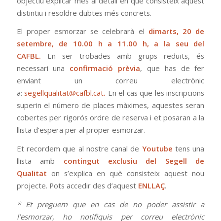
objectiu explicar més al detall en què consisteix aquest
distintiu i resoldre dubtes més concrets.
El proper esmorzar se celebrarà el
dimarts, 20 de
setembre, de 10.00 h a 11.00 h, a la seu del
CAFBL.
En ser trobades amb grups reduïts, és
necessari una
confirmació prèvia
, que has de fer
enviant un correu electrònic
a:
segellqualitat@cafbl.cat
.
En el cas que les inscripcions
superin el número de places màximes, aquestes seran
cobertes per rigorós ordre de reserva i et posaran a la
llista d’espera per al proper esmorzar.
Et recordem que al nostre canal de
Youtube
tens una
llista amb
contingut exclusiu del Segell de
Qualitat
on s’explica en què consisteix aquest nou
projecte. Pots accedir des d’aquest
ENLLAÇ
.
* Et preguem que en cas de no poder assistir a
l’esmorzar, ho notifiquis per correu electrònic