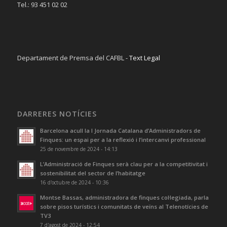
Tel.: 93 451 02 02
Departament de Premsa del CAFBL -
Text Legal
DARRERES NOTÍCIES
Barcelona acull la I Jornada Catalana d’Administradors de
Finques: un espai per a la reflexió i l’intercanvi professional
25 de novembre de 2024 - 14:13
L’Administració de Finques serà clau per a la competitivitat i
sostenibilitat del sector de l’habitatge
16 d'octubre de 2024 - 10:36
Montse Bassas, administradora de finques col·legiada, parla
sobre pisos turístics i comunitats de veïns al Telenotícies de
TV3
7 d'agost de 2024 - 12:54