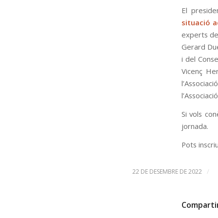
El preside
situació a
experts del
Gerard Due
i del Conse
Vicenç Her
l’Associac
l’Associac
Si vols co
jornada.
Pots inscr
/
22 DE DESEMBRE DE 2022
Comparti