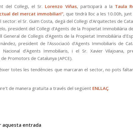
nt del Col·legi, el Sr.
Lorenzo Viñas
, participarà a la
Taula R
ctual del mercat immobiliari”
, que tindrà lloc a les 10.00h, jun
 sector: el Sr. Guim Costa, degà del Col·legi d’Arquitectes de Catal
lo, president del Col·legi d’Agents de la Propietat Immobiliària d
ll General de Col·legis d’Agents de la Propietat Immobiliària d’Esp
nández, president de l’Associació d’Agents Immobiliaris de Cat
ió Nacional d’Agents Immobiliaris, i el Sr. Xavier Vilajoana, p
ió de Promotors de Catalunya (APCE).
nèixer totes les tendències que marcaran el sector, no pots falta
iure’t de manera gratuïta a través del següent
ENLLAÇ
.
r aquesta entrada