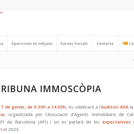
sa
Aparicions en mitjans
Xarxes Socials
Contacte
Ca
 TRIBUNA IMMOSCÒPIA
17 de gener, de 9.30h a 14.00h
, es celebrarà a l’
Auditori AXA
l
ia
, organitzada per l’Associació d’Agents Immobiliaris de Cat
’API de Barcelona (API) i on es parlarà de les
expectatives
i
el 2023.