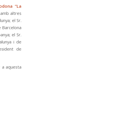
odona “La
t amb altres
unya; el Sr.
e Barcelona
anya; el Sr.
alunya i de
resident de
r a aquesta