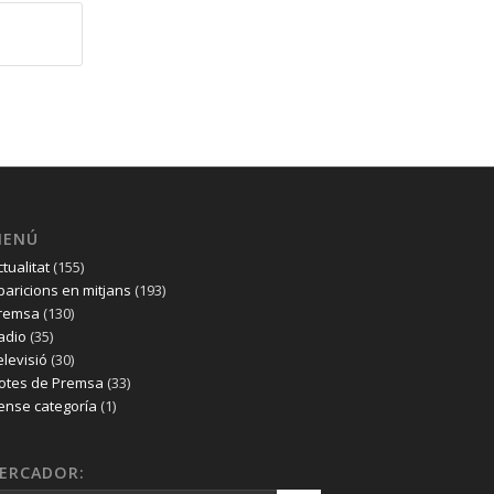
MENÚ
ctualitat
(155)
paricions en mitjans
(193)
remsa
(130)
adio
(35)
elevisió
(30)
otes de Premsa
(33)
ense categoría
(1)
ERCADOR: