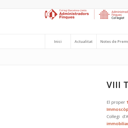
Inici
Actualitat
Notes de Prem
VIII
El proper
Immoscòp
Col·legi d
immobiliar