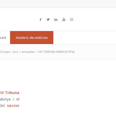
talà
Històric de notícies
Ets aquí:
Inici
/
Actualitat
/
VIII TRIBUNA IMMOSCÒPIA
a
IV Tribuna
alunya i el
del
sector