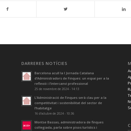
DARRERES NOTÍCIES
A
Barcelona acull la I Jornada Catalana
A
d’Administradors de Finques: un espai per a la
P
reflexió i l’intercanvi professional
R
25 de novembre de 2024 - 14:13
T
L’Administració de Finques serà clau per a la
N
competitivitat i sostenibilitat del sector de
S
l’habitatge
16 d'octubre de 2024 - 10:36
Montse Bassas, administradora de finques
C
col·legiada, parla sobre pisos turístics i