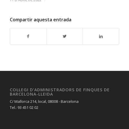
Compartir aquesta entrada
COL·LEGI D’ADMINISTRADORS DE FINQUES DE
BARCELONA-LLEIDA
C/ Mallorca 214, local, 08008 - Barcelona
Tel.: 93 451 02 02