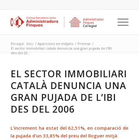
Ets aquí:
Inici
/
Aparicions en mitjans
/
Premsa
/
El sector immobiliari català denuncia una gran pujada de l’IBI
des del 20...
EL SECTOR IMMOBILIARI
CATALÀ DENUNCIA UNA
GRAN PUJADA DE L’IBI
DES DEL 2006
L’increment ha estat del 62,51%, en comparació de
la pujada d’un 33,85% del preu del lloguer mitjà