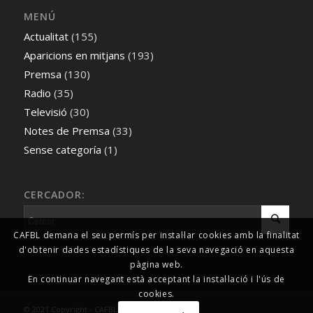
MENÚ
Actualitat
(155)
Aparicions en mitjans
(193)
Premsa
(130)
Radio
(35)
Televisió
(30)
Notes de Premsa
(33)
Sense categoría
(1)
CERCADOR:
CAFBL demana el seu permís per instal·lar cookies amb la finalitat
d'obtenir dades estadístiques de la seva navegació en aquesta
pàgina web.
En continuar navegant està acceptant la instal·lació i l'ús de
cookies.
© 2021 Copyright - CAFBL Comunicació