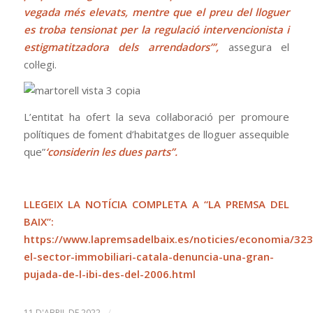
vegada més elevats, mentre que el preu del lloguer
es troba tensionat per la regulació intervencionista i
estigmatitzadora dels arrendadors”’,
assegura el
col·legi.
L’entitat ha ofert la seva col·laboració per promoure
polítiques de foment d’habitatges de lloguer assequible
que”
‘considerin les dues parts”.
LLEGEIX LA NOTÍCIA COMPLETA A “LA PREMSA DEL
BAIX”:
https://www.lapremsadelbaix.es/noticies/economia/323
el-sector-immobiliari-catala-denuncia-una-gran-
pujada-de-l-ibi-des-del-2006.html
/
11 D'ABRIL DE 2022