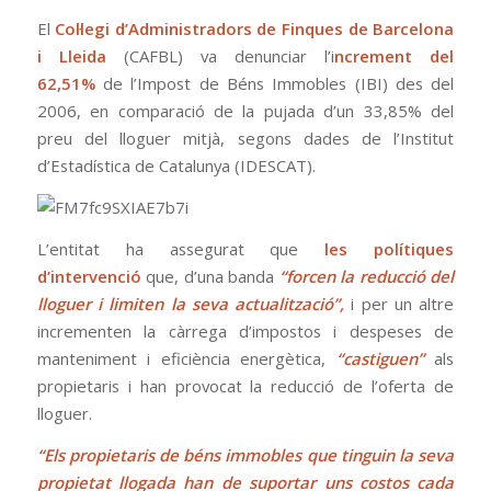
El
Col·legi d’Administradors de Finques de Barcelona
i Lleida
(CAFBL) va denunciar l’i
ncrement del
62,51%
de l’Impost de Béns Immobles (IBI) des del
2006, en comparació de la pujada d’un 33,85% del
preu del lloguer mitjà, segons dades de l’Institut
d’Estadística de Catalunya (IDESCAT).
L’entitat ha assegurat que
les polítiques
d’intervenció
que, d’una banda
“forcen la reducció del
lloguer i limiten la seva actualització”,
i per un altre
incrementen la càrrega d’impostos i despeses de
manteniment i eficiència energètica,
“castiguen”
als
propietaris i han provocat la reducció de l’oferta de
lloguer.
“Els propietaris de béns immobles que tinguin la seva
propietat llogada han de suportar uns costos cada