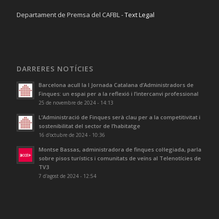
Departament de Premsa del CAFBL -
Text Legal
DARRERES NOTÍCIES
Barcelona acull la I Jornada Catalana d’Administradors de
Finques: un espai per a la reflexió i l’intercanvi professional
25 de novembre de 2024 - 14:13
L’Administració de Finques serà clau per a la competitivitat i
sostenibilitat del sector de l’habitatge
16 d'octubre de 2024 - 10:36
Montse Bassas, administradora de finques col·legiada, parla
sobre pisos turístics i comunitats de veïns al Telenotícies de
TV3
7 d'agost de 2024 - 12:54