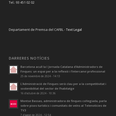
Tel.: 93 451 02 02
Departament de Premsa del CAFBL -
Text Legal
DARRERES NOTÍCIES
Barcelona acull la I Jornada Catalana d’Administradors de
Finques: un espai per a la reflexió i l’intercanvi professional
25 de novembre de 2024 - 14:13
L’Administració de Finques serà clau per a la competitivitat i
sostenibilitat del sector de l’habitatge
16 d'octubre de 2024 - 10:36
Montse Bassas, administradora de finques col·legiada, parla
sobre pisos turístics i comunitats de veïns al Telenotícies de
TV3
7 d'agost de 2024 - 12:54