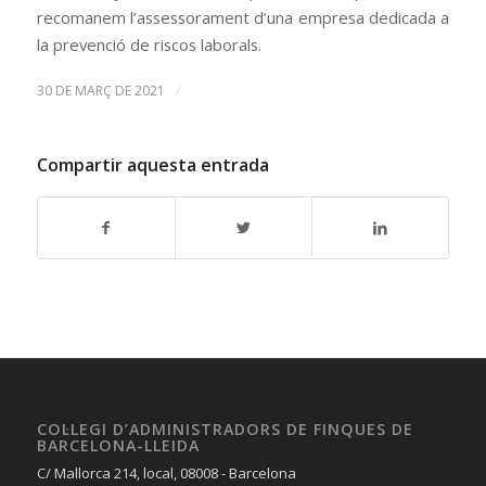
recomanem l’assessorament d’una empresa dedicada a
la prevenció de riscos laborals.
/
30 DE MARÇ DE 2021
Compartir aquesta entrada
COL·LEGI D’ADMINISTRADORS DE FINQUES DE
BARCELONA-LLEIDA
C/ Mallorca 214, local, 08008 - Barcelona