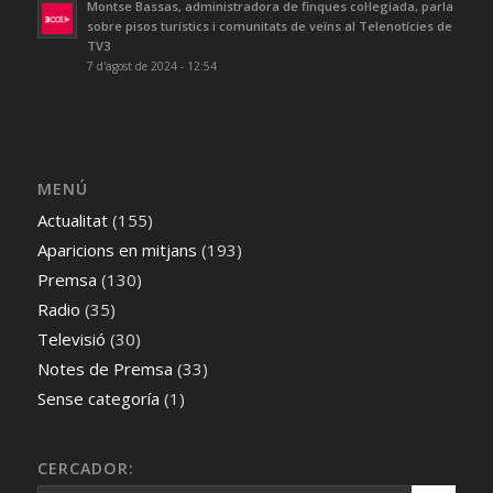
Montse Bassas, administradora de finques col·legiada, parla
sobre pisos turístics i comunitats de veïns al Telenotícies de
TV3
7 d'agost de 2024 - 12:54
MENÚ
Actualitat
(155)
Aparicions en mitjans
(193)
Premsa
(130)
Radio
(35)
Televisió
(30)
Notes de Premsa
(33)
Sense categoría
(1)
CERCADOR: