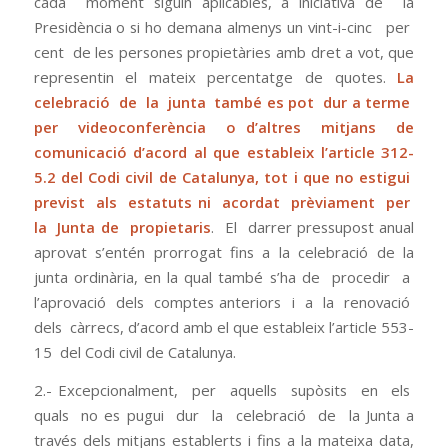
cada moment siguin aplicables, a iniciativa de la
Presidència o si ho demana almenys un vint-i-cinc per
cent de les persones propietàries amb dret a vot, que
representin el mateix percentatge de quotes.
La
celebració de la junta també es pot dur a terme
per videoconferència o d’altres mitjans de
comunicació d’acord al que estableix l’article 312-
5.2 del Codi civil de Catalunya, tot i que no estigui
previst als estatuts ni acordat prèviament per
la Junta de propietaris
. El darrer pressupost anual
aprovat s’entén prorrogat fins a la celebració de la
junta ordinària, en la qual també s’ha de procedir a
l’aprovació dels comptes anteriors i a la renovació
dels càrrecs, d’acord amb el que estableix l’article 553-
15 del Codi civil de Catalunya.
2.- Excepcionalment, per aquells supòsits en els
quals no es pugui dur la celebració de la Junta a
través dels mitjans establerts i fins a la mateixa data,