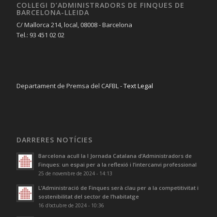
COL·LEGI D’ADMINISTRADORS DE FINQUES DE
BARCELONA-LLEIDA
C/ Mallorca 214, local, 08008 - Barcelona
Tel.: 93 451 02 02
Departament de Premsa del CAFBL -
Text Legal
DARRERES NOTÍCIES
Barcelona acull la I Jornada Catalana d’Administradors de
Finques: un espai per a la reflexió i l’intercanvi professional
25 de novembre de 2024 - 14:13
L’Administració de Finques serà clau per a la competitivitat i
sostenibilitat del sector de l’habitatge
16 d'octubre de 2024 - 10:36