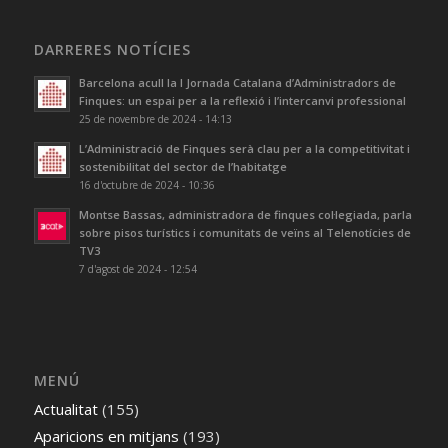
DARRERES NOTÍCIES
Barcelona acull la I Jornada Catalana d’Administradors de
Finques: un espai per a la reflexió i l’intercanvi professional
25 de novembre de 2024 - 14:13
L’Administració de Finques serà clau per a la competitivitat i
sostenibilitat del sector de l’habitatge
16 d'octubre de 2024 - 10:36
Montse Bassas, administradora de finques col·legiada, parla
sobre pisos turístics i comunitats de veïns al Telenotícies de
TV3
7 d'agost de 2024 - 12:54
MENÚ
Actualitat
(155)
Aparicions en mitjans
(193)