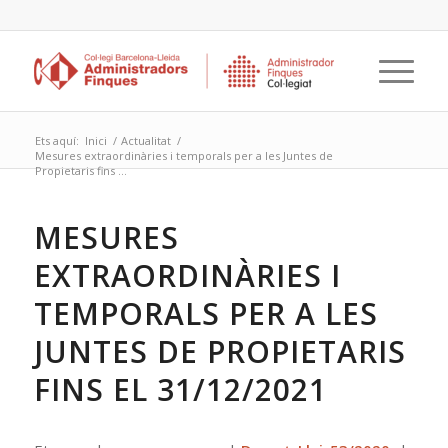
Ets aquí:
Inici
/
Actualitat
/
Mesures extraordinàries i temporals per a les Juntes de
Propietaris fins ...
MESURES
EXTRAORDINÀRIES I
TEMPORALS PER A LES
JUNTES DE PROPIETARIS
FINS EL 31/12/2021