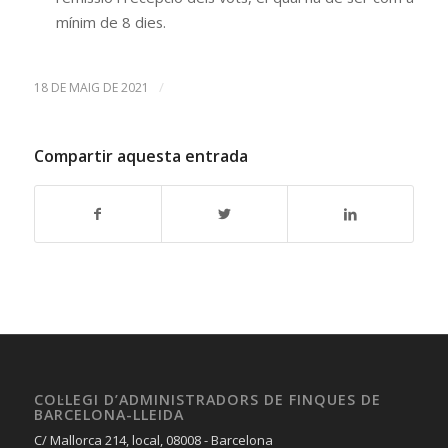
mínim de 8 dies.
/
18 DE MAIG DE 2021
Compartir aquesta entrada
COL·LEGI D’ADMINISTRADORS DE FINQUES DE
BARCELONA-LLEIDA
C/ Mallorca 214, local, 08008 - Barcelona