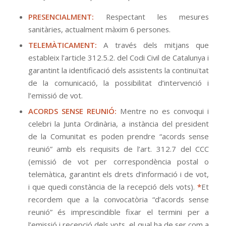
PRESENCIALMENT:
Respectant les mesures
sanitàries, actualment màxim 6 persones.
TELEMÀTICAMENT:
A través dels mitjans que
estableix l’article 312.5.2. del Codi Civil de Catalunya i
garantint la identificació dels assistents la continuïtat
de la comunicació, la possibilitat d’intervenció i
l’emissió de vot.
ACORDS SENSE REUNIÓ:
Mentre no es convoqui i
celebri la Junta Ordinària, a instància del president
de la Comunitat es poden prendre “acords sense
reunió” amb els requisits de l’art. 312.7 del CCC
(emissió de vot per correspondència postal o
telemàtica, garantint els drets d’informació i de vot,
i que quedi constància de la recepció dels vots).
*
Et
recordem que a la convocatòria “d’acords sense
reunió” és imprescindible fixar el termini per a
l’emissió i recepció dels vots, el qual ha de ser com a