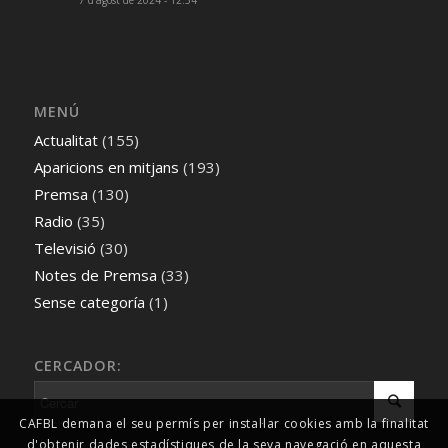
MENÚ
Actualitat
(155)
Aparicions en mitjans
(193)
Premsa
(130)
Radio
(35)
Televisió
(30)
Notes de Premsa
(33)
Sense categoría
(1)
CERCADOR:
CAFBL demana el seu permís per instal·lar cookies amb la finalitat
d'obtenir dades estadístiques de la seva navegació en aquesta